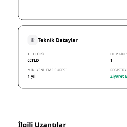
Teknik Detaylar
TLD TÜRÜ
DOMAIN S
ccTLD
1
MIN. YENILEME SÜRESI
REGISTRY
1 yıl
Ziyaret E
İlgili Uzantılar