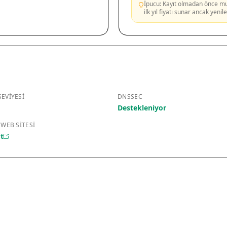
İpucu: Kayıt olmadan önce mutl
ilk yıl fiyatı sunar ancak yeni
EVIYESI
DNSSEC
Destekleniyor
 WEB SITESI
t