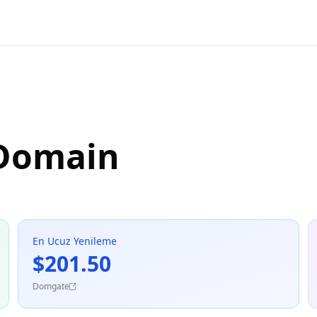
 Domain
En Ucuz Yenileme
$201.50
Domgate