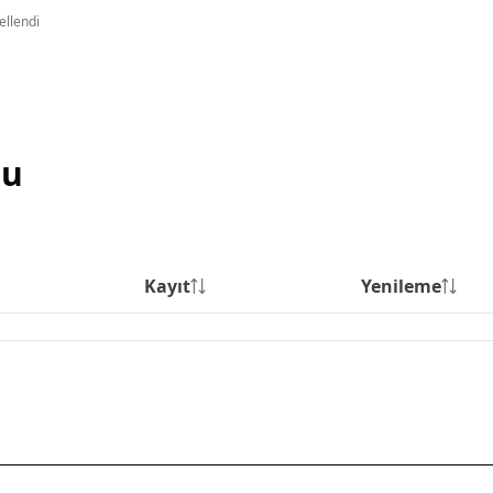
ellendi
su
Kayıt
Yenileme