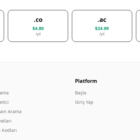
.co
.ac
$4.80
$24.99
/yıl
/yıl
Platform
rama
Başla
tici
Giriş Yap
ain Arama
atları
 Kodları