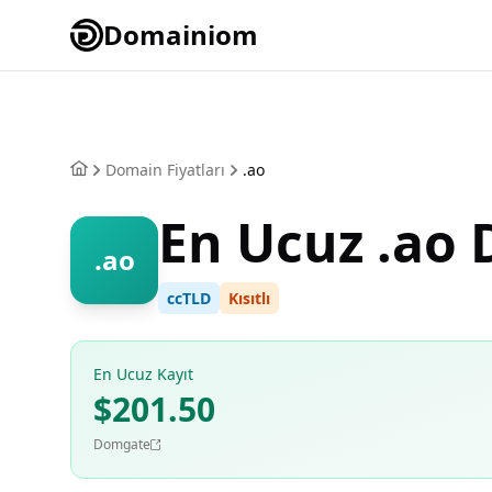
Domainiom
Domain Fiyatları
.ao
En Ucuz .ao
.ao
ccTLD
Kısıtlı
En Ucuz Kayıt
$201.50
Domgate