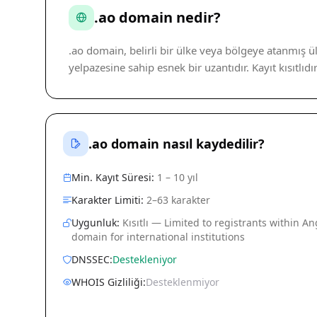
.ao domain nedir?
.ao domain, belirli bir ülke veya bölgeye atanmış ü
yelpazesine sahip esnek bir uzantıdır. Kayıt kısıtlıdı
.ao domain nasıl kaydedilir?
Min. Kayıt Süresi:
1 – 10 yıl
Karakter Limiti:
2–63 karakter
Uygunluk:
Kısıtlı — Limited to registrants within Ang
domain for international institutions
DNSSEC:
Destekleniyor
WHOIS Gizliliği:
Desteklenmiyor