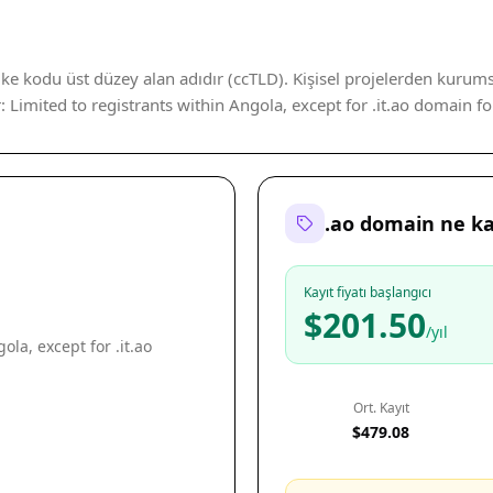
lke kodu üst düzey alan adıdır (ccTLD). Kişisel projelerden kurums
r: Limited to registrants within Angola, except for .it.ao domain fo
.ao domain ne k
Kayıt fiyatı başlangıcı
$201.50
/yıl
ola, except for .it.ao
Ort. Kayıt
$479.08