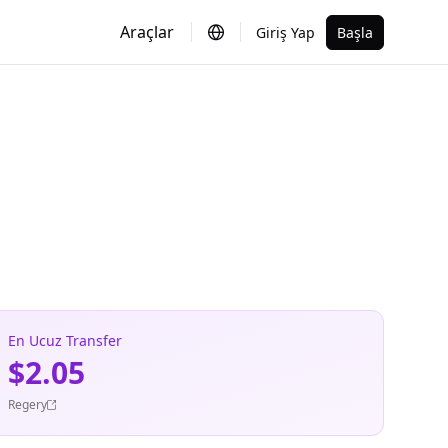
Araçlar
Giriş Yap
Başla
En Ucuz Transfer
$2.05
Regery