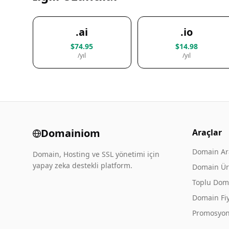
.ai
.io
$74.95
$14.98
/yıl
/yıl
Domainiom
Araçlar
Domain A
Domain, Hosting ve SSL yönetimi için
yapay zeka destekli platform.
Domain Üre
Toplu Dom
Domain Fiy
Promosyon