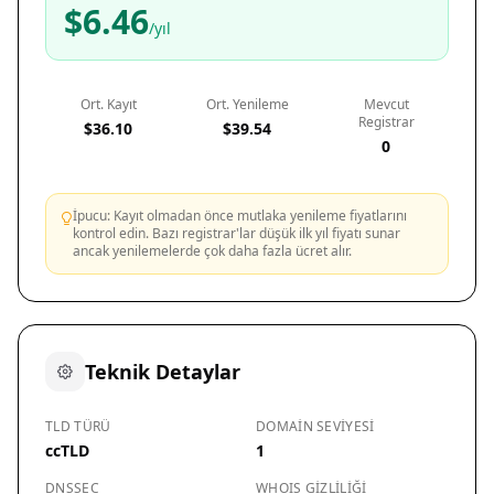
$6.46
/yıl
Ort. Kayıt
Ort. Yenileme
Mevcut
Registrar
$36.10
$39.54
0
İpucu: Kayıt olmadan önce mutlaka yenileme fiyatlarını
kontrol edin. Bazı registrar'lar düşük ilk yıl fiyatı sunar
ancak yenilemelerde çok daha fazla ücret alır.
Teknik Detaylar
TLD TÜRÜ
DOMAIN SEVIYESI
ccTLD
1
DNSSEC
WHOIS GIZLILIĞI