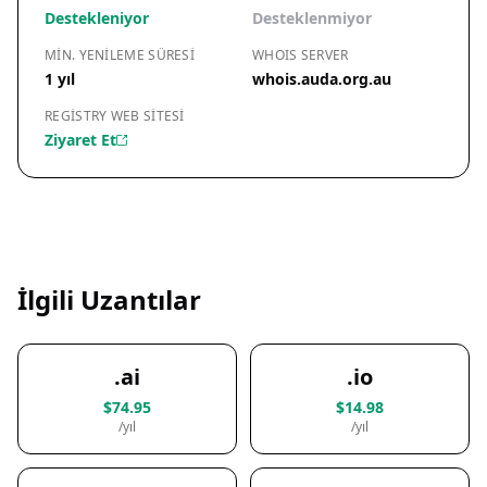
Destekleniyor
Desteklenmiyor
MIN. YENILEME SÜRESI
WHOIS SERVER
1 yıl
whois.auda.org.au
REGISTRY WEB SITESI
Ziyaret Et
İlgili Uzantılar
.ai
.io
$74.95
$14.98
/yıl
/yıl