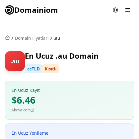
Domainiom
Domain Fiyatları
.au
En Ucuz .au Domain
.au
ccTLD
Kısıtlı
En Ucuz Kayıt
$6.46
Above.com
En Ucuz Yenileme