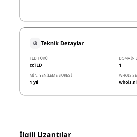
Teknik Detaylar
TLD TÜRÜ
DOMAIN S
ccTLD
1
MIN. YENILEME SÜRESI
WHOIS SE
1 yıl
whois.ni
İlgili Uzantılar