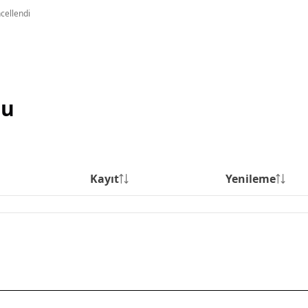
ncellendi
su
Kayıt
Yenileme