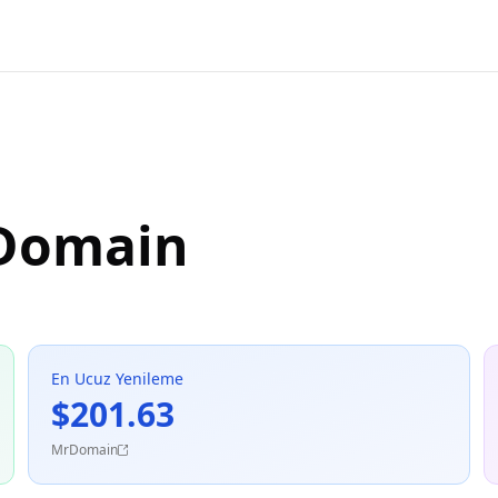
 Domain
En Ucuz Yenileme
$201.63
MrDomain