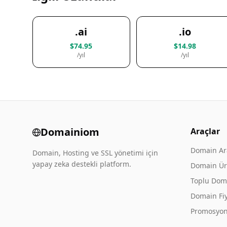
.ai
.io
$74.95
$14.98
/yıl
/yıl
Domainiom
Araçlar
Domain A
Domain, Hosting ve SSL yönetimi için
yapay zeka destekli platform.
Domain Üre
Toplu Dom
Domain Fiy
Promosyon