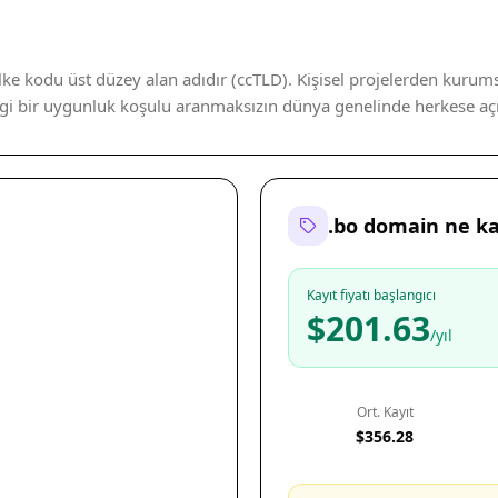
lke kodu üst düzey alan adıdır (ccTLD). Kişisel projelerden kurums
angi bir uygunluk koşulu aranmaksızın dünya genelinde herkese açık
.bo domain ne k
Kayıt fiyatı başlangıcı
$201.63
/yıl
Ort. Kayıt
$356.28