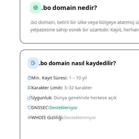
.bo domain nedir?
.bo domain, belirli bir ülke veya bölgeye atanmış ü
yelpazesine sahip esnek bir uzantıdır. Kayıt, herh
.bo domain nasıl kaydedilir?
Min. Kayıt Süresi:
1 – 10 yıl
Karakter Limiti:
3–32 karakter
Uygunluk:
Dünya genelinde herkese açık
DNSSEC:
Destekleniyor
WHOIS Gizliliği:
Desteklenmiyor