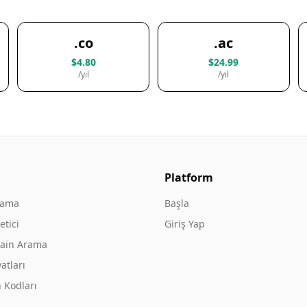
.co
.ac
$4.80
$24.99
/yıl
/yıl
Platform
rama
Başla
tici
Giriş Yap
ain Arama
atları
 Kodları