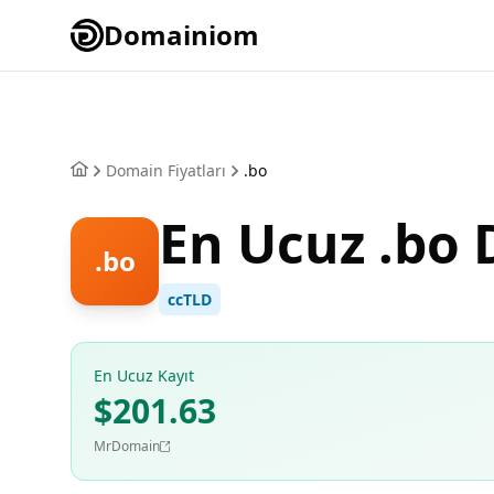
Domainiom
Domain Fiyatları
.bo
En Ucuz .bo
.bo
ccTLD
En Ucuz Kayıt
$201.63
MrDomain