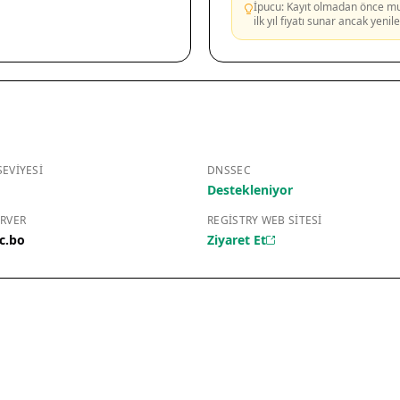
İpucu: Kayıt olmadan önce mutl
ilk yıl fiyatı sunar ancak yeni
EVIYESI
DNSSEC
Destekleniyor
RVER
REGISTRY WEB SITESI
c.bo
Ziyaret Et