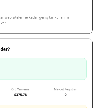
al web sitelerine kadar geniş bir kullanım
tır.
adar?
Ort. Yenileme
Mevcut Registrar
$375.78
0