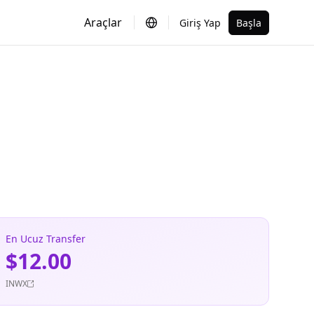
Araçlar
Giriş Yap
Başla
En Ucuz Transfer
$12.00
INWX