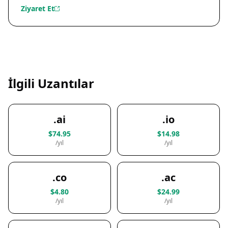
Ziyaret Et
İlgili Uzantılar
.ai
.io
$74.95
$14.98
/yıl
/yıl
.co
.ac
$4.80
$24.99
/yıl
/yıl