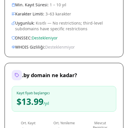
Min. Kayıt Süresi:
1 – 10 yıl
Karakter Limiti:
3–63 karakter
Uygunluk:
Kısıtlı — No restrictions; third-level
subdomains have specific restrictions
DNSSEC:
Destekleniyor
WHOIS Gizliliği:
Desteklenmiyor
.by domain ne kadar?
Kayıt fiyatı başlangıcı
$13.99
/yıl
Ort. Kayıt
Ort. Yenileme
Mevcut
Registrar