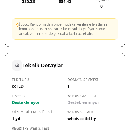
$85.33
$84.43
0
İpucu: Kayıt olmadan önce mutlaka yenileme fiyatlarını
kontrol edin. Bazı registrar'lar düşük ilk yıl fiyatı sunar
ancak yenilemelerde çok daha fazla ücret alır.
Teknik Detaylar
TLD TÜRÜ
DOMAIN SEVIYESI
ccTLD
1
DNSSEC
WHOIS GIZLILIĞI
Destekleniyor
Desteklenmiyor
MIN. YENILEME SÜRESI
WHOIS SERVER
1 yıl
whois.cctld.by
REGISTRY WEB SITESI