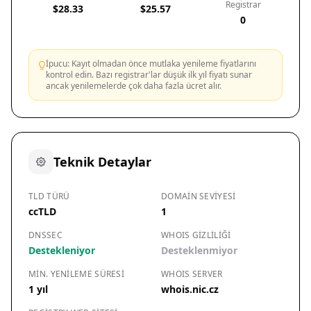
Registrar
$28.33
$25.57
0
İpucu: Kayıt olmadan önce mutlaka yenileme fiyatlarını
kontrol edin. Bazı registrar'lar düşük ilk yıl fiyatı sunar
ancak yenilemelerde çok daha fazla ücret alır.
Teknik Detaylar
TLD TÜRÜ
DOMAIN SEVIYESI
ccTLD
1
DNSSEC
WHOIS GIZLILIĞI
Destekleniyor
Desteklenmiyor
MIN. YENILEME SÜRESI
WHOIS SERVER
1 yıl
whois.nic.cz