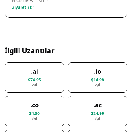
REGISTRY WEB SITESI
Ziyaret Et
İlgili Uzantılar
.ai
.io
$74.95
$14.98
/yıl
/yıl
.co
.ac
$4.80
$24.99
/yıl
/yıl