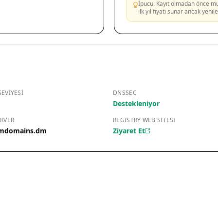
İpucu: Kayıt olmadan önce mutl
ilk yıl fiyatı sunar ancak yeni
EVIYESI
DNSSEC
Destekleniyor
RVER
REGISTRY WEB SITESI
dmdomains.dm
Ziyaret Et