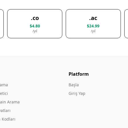
.co
.ac
$4.80
$24.99
/yıl
/yıl
Platform
rama
Başla
tici
Giriş Yap
ain Arama
atları
 Kodları