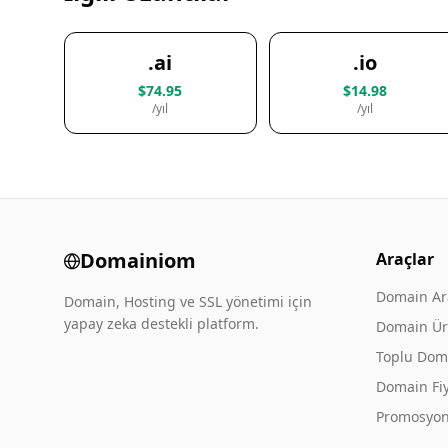
.ai
.io
$74.95
$14.98
/yıl
/yıl
Domainiom
Araçlar
Domain A
Domain, Hosting ve SSL yönetimi için
yapay zeka destekli platform.
Domain Üre
Toplu Dom
Domain Fiy
Promosyon