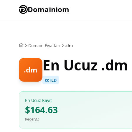
Domainiom
Domain Fiyatları
.dm
En Ucuz .dm
.dm
ccTLD
En Ucuz Kayıt
$164.63
Regery