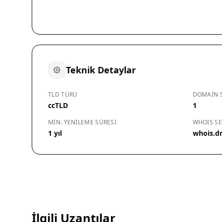
Teknik Detaylar
TLD TÜRÜ
DOMAIN S
ccTLD
1
MIN. YENILEME SÜRESI
WHOIS SE
1 yıl
whois.
İlgili Uzantılar