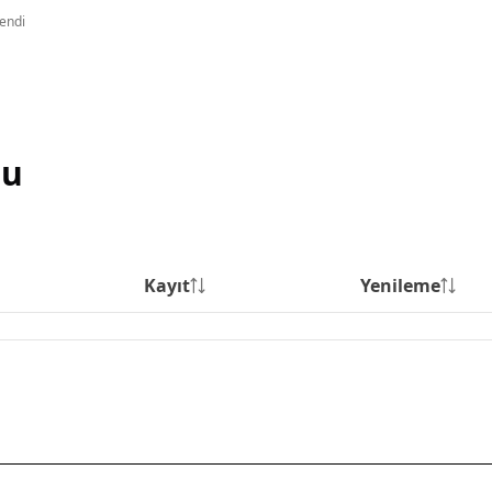
lendi
su
Kayıt
Yenileme