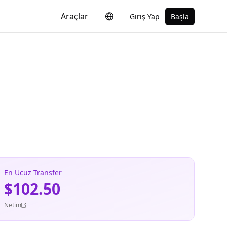
Araçlar
Giriş Yap
Başla
En Ucuz Transfer
$102.50
Netim