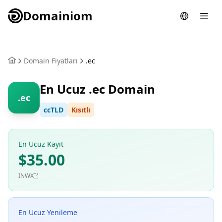
Domainiom
Domain Fiyatları
.ec
En Ucuz .ec Domain
.ec
ccTLD
Kısıtlı
En Ucuz Kayıt
$35.00
INWX
En Ucuz Yenileme