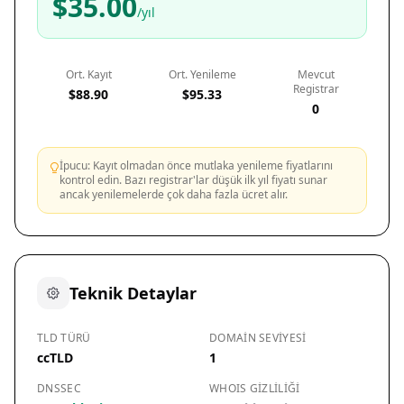
$35.00
/yıl
Ort. Kayıt
Ort. Yenileme
Mevcut
Registrar
$88.90
$95.33
0
İpucu: Kayıt olmadan önce mutlaka yenileme fiyatlarını
kontrol edin. Bazı registrar'lar düşük ilk yıl fiyatı sunar
ancak yenilemelerde çok daha fazla ücret alır.
Teknik Detaylar
TLD TÜRÜ
DOMAIN SEVIYESI
ccTLD
1
DNSSEC
WHOIS GIZLILIĞI