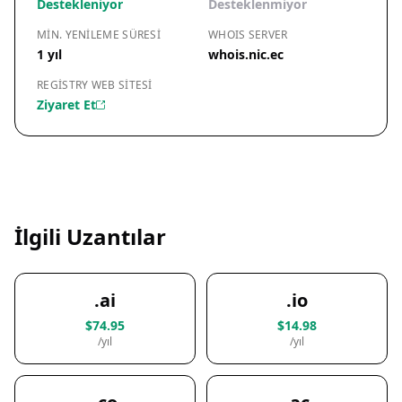
Destekleniyor
Desteklenmiyor
MIN. YENILEME SÜRESI
WHOIS SERVER
1 yıl
whois.nic.ec
REGISTRY WEB SITESI
Ziyaret Et
İlgili Uzantılar
.ai
.io
$74.95
$14.98
/yıl
/yıl