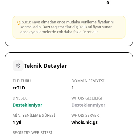
0
İpucu: Kayıt olmadan önce mutlaka yenileme fiyatlarını
kontrol edin. Bazı registrar'lar düşük ilk yıl fiyatı sunar
ancak yenilemelerde çok daha fazla ücret alır.
Teknik Detaylar
TLD TÜRÜ
DOMAIN SEVIYESI
ccTLD
1
DNSSEC
WHOIS GIZLILIĞI
Destekleniyor
Desteklenmiyor
MIN. YENILEME SÜRESI
WHOIS SERVER
1 yıl
whois.nic.gs
REGISTRY WEB SITESI