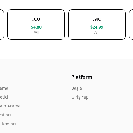
.co
.ac
$4.80
$24.99
/yıl
/yıl
Platform
rama
Başla
tici
Giriş Yap
ain Arama
atları
 Kodları