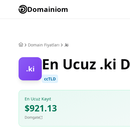
Domainiom
Domain Fiyatları
.ki
En Ucuz .ki
.ki
ccTLD
En Ucuz Kayıt
$921.13
Domgate