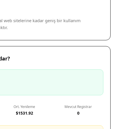
al web sitelerine kadar geniş bir kullanım
tır.
dar?
Ort. Yenileme
Mevcut Registrar
$1531.92
0