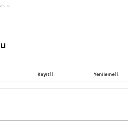
ellendi
su
Kayıt
Yenileme