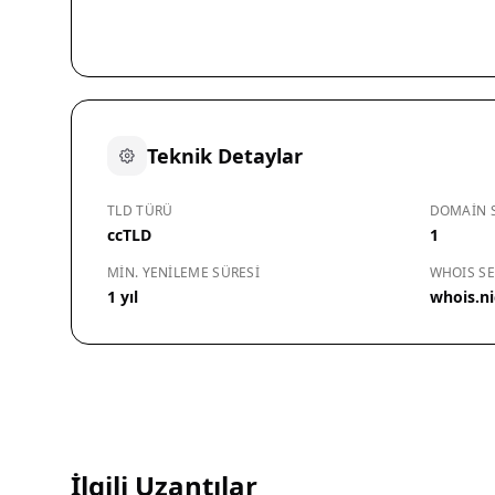
Teknik Detaylar
TLD TÜRÜ
DOMAIN S
ccTLD
1
MIN. YENILEME SÜRESI
WHOIS SE
1 yıl
whois.ni
İlgili Uzantılar