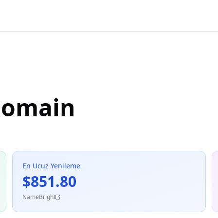
 Domain
En Ucuz Yenileme
$851.80
NameBright