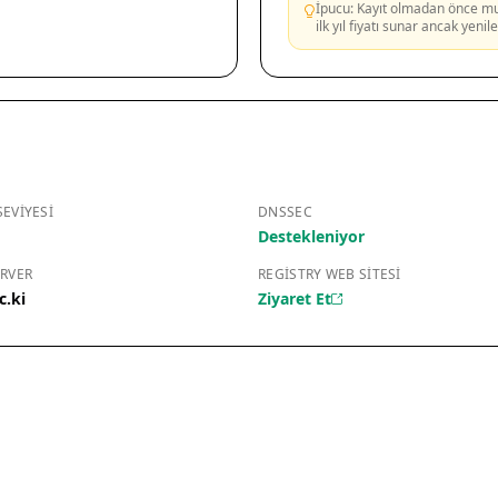
İpucu: Kayıt olmadan önce mutl
ilk yıl fiyatı sunar ancak yeni
EVIYESI
DNSSEC
Destekleniyor
RVER
REGISTRY WEB SITESI
c.ki
Ziyaret Et