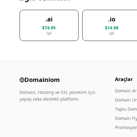
.ai
.io
$74.95
$14.98
/yıl
/yıl
Domainiom
Araçlar
Domain A
Domain, Hosting ve SSL yönetimi için
yapay zeka destekli platform.
Domain Üre
Toplu Dom
Domain Fiy
Promosyon