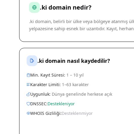
.ki domain nedir?
.ki domain, belirli bir ülke veya bölgeye atanmış ü
yelpazesine sahip esnek bir uzantıdır. Kayıt, herh
.ki domain nasıl kaydedilir?
Min. Kayıt Süresi:
1 – 10 yıl
Karakter Limiti:
1–63 karakter
Uygunluk:
Dünya genelinde herkese açık
DNSSEC:
Destekleniyor
WHOIS Gizliliği:
Desteklenmiyor