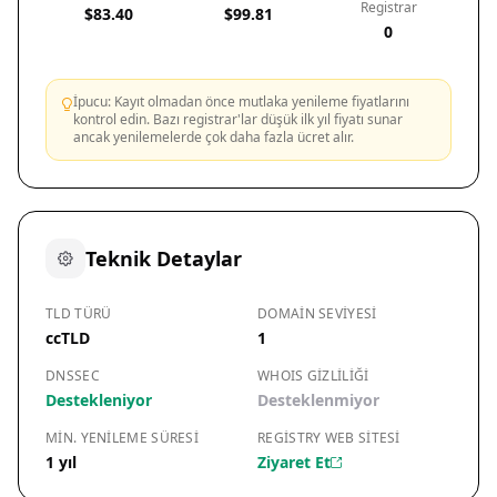
Registrar
$83.40
$99.81
0
İpucu: Kayıt olmadan önce mutlaka yenileme fiyatlarını
kontrol edin. Bazı registrar'lar düşük ilk yıl fiyatı sunar
ancak yenilemelerde çok daha fazla ücret alır.
Teknik Detaylar
TLD TÜRÜ
DOMAIN SEVIYESI
ccTLD
1
DNSSEC
WHOIS GIZLILIĞI
Destekleniyor
Desteklenmiyor
MIN. YENILEME SÜRESI
REGISTRY WEB SITESI
1 yıl
Ziyaret Et