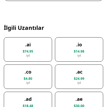
İlgili Uzantılar
.ai
.io
$74.95
$14.98
/yıl
/yıl
.co
.ac
$4.80
$24.99
/yıl
/yıl
.ad
.ae
$18.48
$30.00