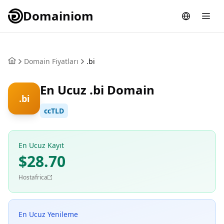
Domainiom
Domain Fiyatları
.bi
En Ucuz .bi Domain
.bi
ccTLD
En Ucuz Kayıt
$28.70
Hostafrica
En Ucuz Yenileme