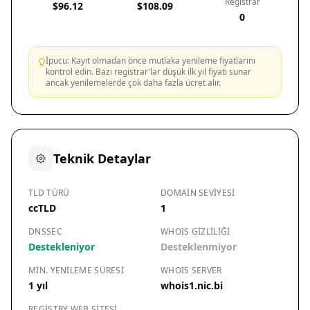
Registrar
$96.12
$108.09
0
İpucu: Kayıt olmadan önce mutlaka yenileme fiyatlarını
kontrol edin. Bazı registrar'lar düşük ilk yıl fiyatı sunar
ancak yenilemelerde çok daha fazla ücret alır.
Teknik Detaylar
TLD TÜRÜ
DOMAIN SEVIYESI
ccTLD
1
DNSSEC
WHOIS GIZLILIĞI
Destekleniyor
Desteklenmiyor
MIN. YENILEME SÜRESI
WHOIS SERVER
1 yıl
whois1.nic.bi
REGISTRY WEB SITESI