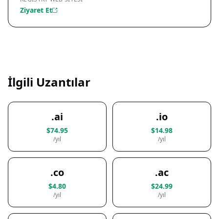
Ziyaret Et
İlgili Uzantılar
.ai
.io
$74.95
$14.98
/yıl
/yıl
.co
.ac
$4.80
$24.99
/yıl
/yıl