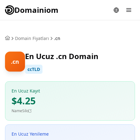
Domainiom
Domain Fiyatları
.cn
En Ucuz .cn Domain
.cn
ccTLD
En Ucuz Kayıt
$4.25
NameSilo
En Ucuz Yenileme