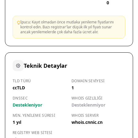
0
İpucu: Kayıt olmadan önce mutlaka yenileme fiyatlarını
kontrol edin. Bazı registrar'lar düşük ilk yıl fiyatı sunar
ancak yenilemelerde çok daha fazla ücret alır.
Teknik Detaylar
TLD TÜRÜ
DOMAIN SEVIYESI
ccTLD
1
DNSSEC
WHOIS GIZLILIĞI
Destekleniyor
Desteklenmiyor
MIN. YENILEME SÜRESI
WHOIS SERVER
1 yıl
whois.cnnic.cn
REGISTRY WEB SITESI