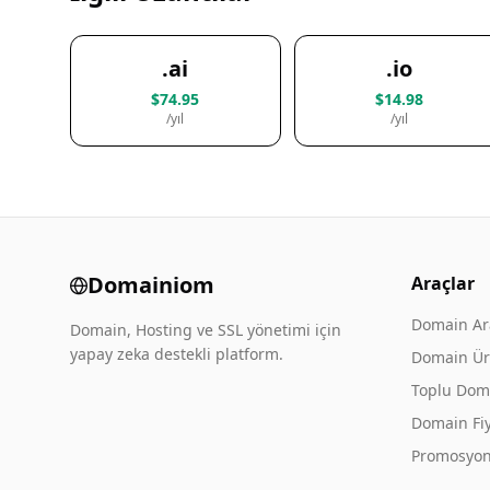
.ai
.io
$74.95
$14.98
/yıl
/yıl
Domainiom
Araçlar
Domain A
Domain, Hosting ve SSL yönetimi için
yapay zeka destekli platform.
Domain Üre
Toplu Dom
Domain Fiy
Promosyon