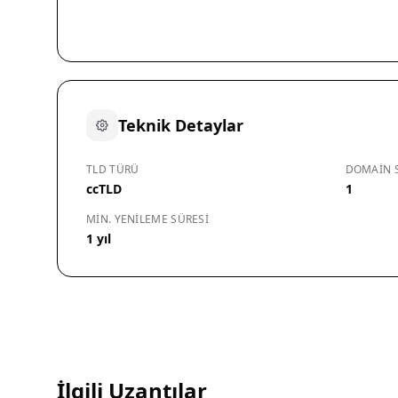
Teknik Detaylar
TLD TÜRÜ
DOMAIN S
ccTLD
1
MIN. YENILEME SÜRESI
1 yıl
İlgili Uzantılar