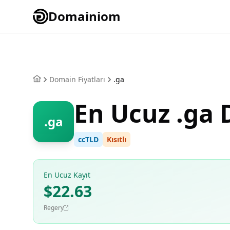
Domainiom
Domain Fiyatları
.ga
En Ucuz .ga
.ga
ccTLD
Kısıtlı
En Ucuz Kayıt
$22.63
Regery