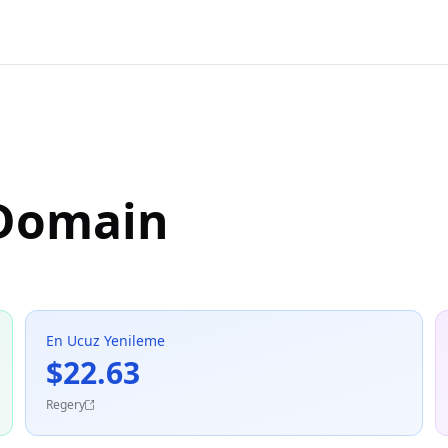
 Domain
En Ucuz Yenileme
$22.63
Regery