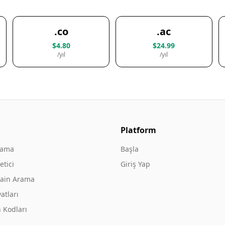
.co
.ac
$4.80
$24.99
/yıl
/yıl
Platform
rama
Başla
tici
Giriş Yap
ain Arama
atları
 Kodları