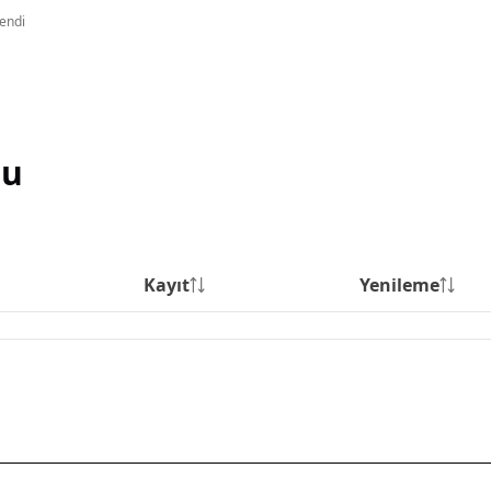
lendi
su
Kayıt
Yenileme