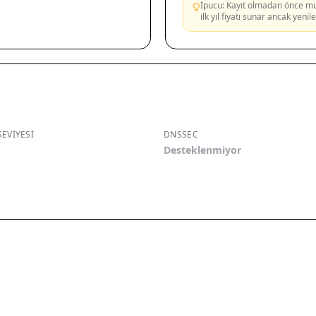
İpucu: Kayıt olmadan önce mutl
ilk yıl fiyatı sunar ancak yeni
EVIYESI
DNSSEC
Desteklenmiyor