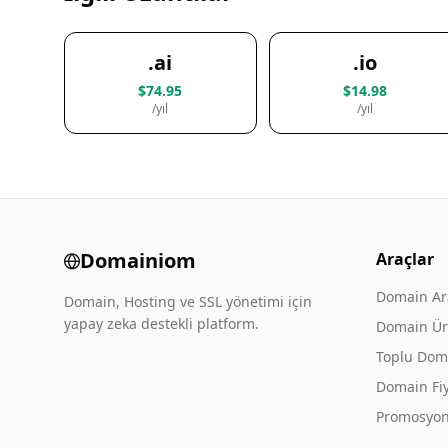
.ai
.io
$74.95
$14.98
/yıl
/yıl
Domainiom
Araçlar
Domain A
Domain, Hosting ve SSL yönetimi için
yapay zeka destekli platform.
Domain Üre
Toplu Dom
Domain Fiy
Promosyon