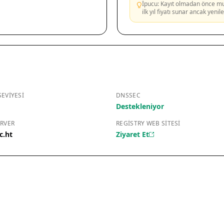
İpucu: Kayıt olmadan önce mutl
ilk yıl fiyatı sunar ancak yeni
EVIYESI
DNSSEC
Destekleniyor
RVER
REGISTRY WEB SITESI
c.ht
Ziyaret Et