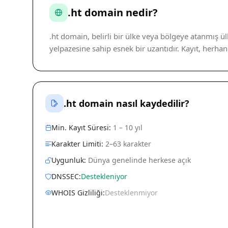
.ht domain nedir?
.ht domain, belirli bir ülke veya bölgeye atanmış ü
yelpazesine sahip esnek bir uzantıdır. Kayıt, herh
.ht domain nasıl kaydedilir?
Min. Kayıt Süresi:
1 – 10 yıl
Karakter Limiti:
2–63 karakter
Uygunluk:
Dünya genelinde herkese açık
DNSSEC:
Destekleniyor
WHOIS Gizliliği:
Desteklenmiyor