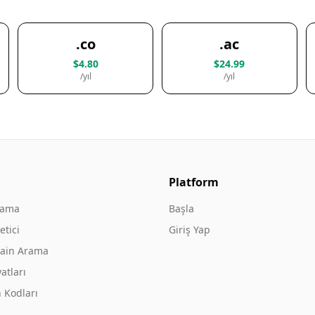
.co
.ac
$4.80
$24.99
/yıl
/yıl
Platform
rama
Başla
tici
Giriş Yap
ain Arama
atları
 Kodları