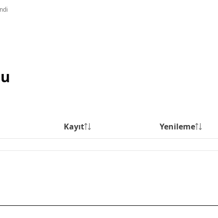
ndi
su
Kayıt
Yenileme