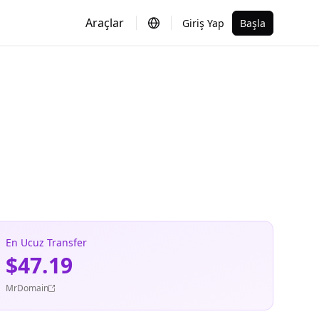
Araçlar
Giriş Yap
Başla
En Ucuz Transfer
$47.19
MrDomain