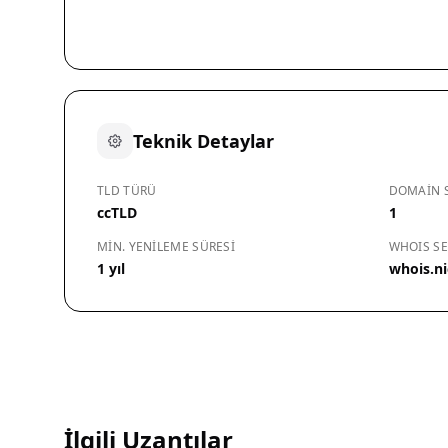
Teknik Detaylar
TLD TÜRÜ
DOMAIN S
ccTLD
1
MIN. YENILEME SÜRESI
WHOIS SE
1 yıl
whois.ni
İlgili Uzantılar