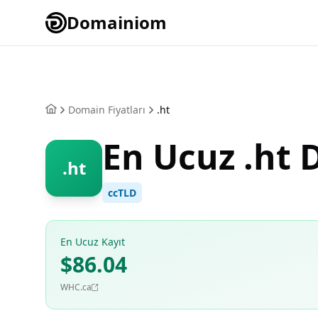
Domainiom
Domain Fiyatları
.ht
En Ucuz .ht
.ht
ccTLD
En Ucuz Kayıt
$86.04
WHC.ca