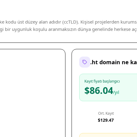
lke kodu üst düzey alan adıdır (ccTLD). Kişisel projelerden kurums
angi bir uygunluk koşulu aranmaksızın dünya genelinde herkese açık
.ht domain ne k
Kayıt fiyatı başlangıcı
$86.04
/yıl
Ort. Kayıt
$129.47