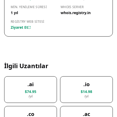
MIN. YENILEME SÜRESI
WHOIS SERVER
1 yıl
whois.registry.in
REGISTRY WEB SITESI
Ziyaret Et
İlgili Uzantılar
.ai
.io
$74.95
$14.98
/yıl
/yıl
.co
.ac