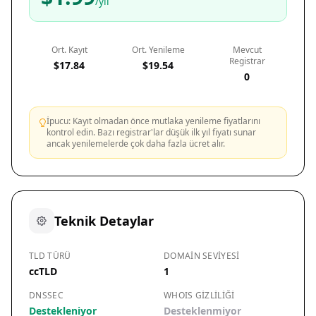
/yıl
Ort. Kayıt
Ort. Yenileme
Mevcut
Registrar
$17.84
$19.54
0
İpucu: Kayıt olmadan önce mutlaka yenileme fiyatlarını
kontrol edin. Bazı registrar'lar düşük ilk yıl fiyatı sunar
ancak yenilemelerde çok daha fazla ücret alır.
Teknik Detaylar
TLD TÜRÜ
DOMAIN SEVIYESI
ccTLD
1
DNSSEC
WHOIS GIZLILIĞI
Destekleniyor
Desteklenmiyor