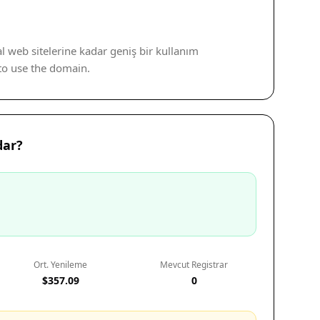
al web sitelerine kadar geniş bir kullanım
t to use the domain.
dar?
Ort. Yenileme
Mevcut Registrar
$357.09
0