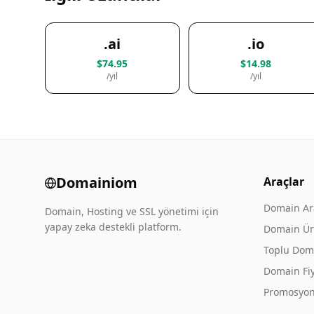
.ai
.io
$74.95
$14.98
/yıl
/yıl
Domainiom
Araçlar
Domain A
Domain, Hosting ve SSL yönetimi için
yapay zeka destekli platform.
Domain Üre
Toplu Dom
Domain Fiy
Promosyon