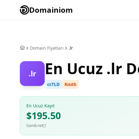
Domainiom
Domain Fiyatları
.lr
En Ucuz .lr 
.lr
ccTLD
Kısıtlı
En Ucuz Kayıt
$195.50
Gandi.net