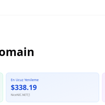
Domain
En Ucuz Yenileme
$338.19
NiceNIC.NET