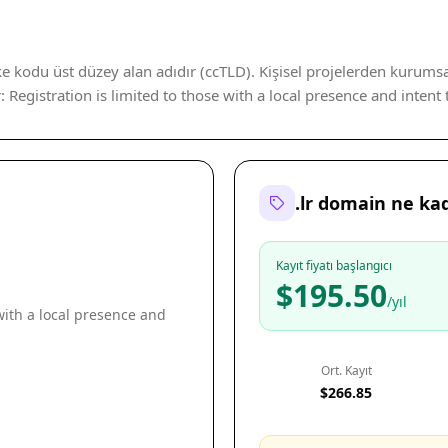
lke kodu üst düzey alan adıdır (ccTLD). Kişisel projelerden kurums
ır: Registration is limited to those with a local presence and inten
.lr domain ne ka
Kayıt fiyatı başlangıcı
$195.50
/yıl
 with a local presence and
Ort. Kayıt
$266.85