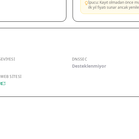
İpucu: Kayıt olmadan önce mutl
ilk yıl fiyatı sunar ancak yeni
EVIYESI
DNSSEC
Desteklenmiyor
 WEB SITESI
t