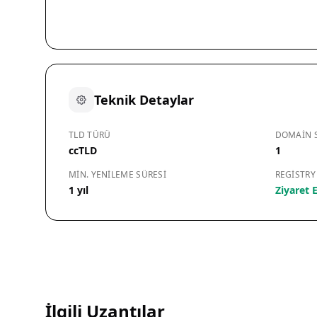
Teknik Detaylar
TLD TÜRÜ
DOMAIN S
ccTLD
1
MIN. YENILEME SÜRESI
REGISTRY
1 yıl
Ziyaret E
İlgili Uzantılar