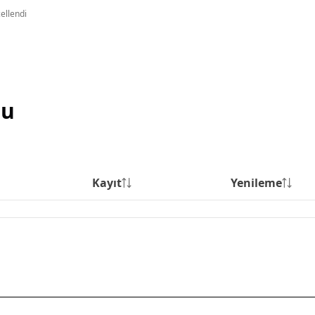
cellendi
su
Kayıt
Yenileme