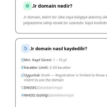
.lr domain nedir?
.lr domain, belirli bir ülke veya bölgeye atanmış ü
yelpazesine sahip esnek bir uzantıdır. Kayıt kısıtlıd
.lr domain nasıl kaydedilir?
Min. Kayıt Süresi:
1 – 10 yıl
Karakter Limiti:
2–63 karakter
Uygunluk:
Kısıtlı — Registration is limited to those
intent to use the domain
DNSSEC:
Desteklenmiyor
WHOIS Gizliliği:
Desteklenmiyor