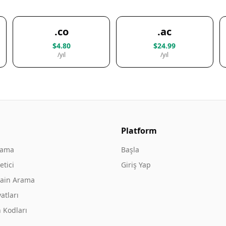
.co
.ac
$4.80
$24.99
/yıl
/yıl
Platform
rama
Başla
tici
Giriş Yap
ain Arama
atları
 Kodları