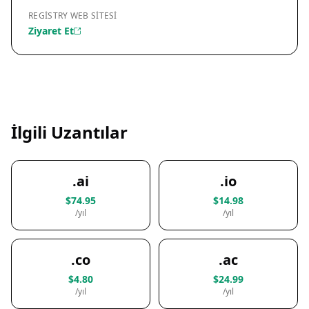
REGISTRY WEB SITESI
Ziyaret Et
İlgili Uzantılar
.ai
.io
$74.95
$14.98
/yıl
/yıl
.co
.ac
$4.80
$24.99
/yıl
/yıl