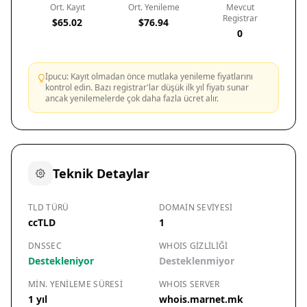
Ort. Kayıt
Ort. Yenileme
Mevcut
Registrar
$65.02
$76.94
0
İpucu: Kayıt olmadan önce mutlaka yenileme fiyatlarını
kontrol edin. Bazı registrar'lar düşük ilk yıl fiyatı sunar
ancak yenilemelerde çok daha fazla ücret alır.
Teknik Detaylar
TLD TÜRÜ
DOMAIN SEVIYESI
ccTLD
1
DNSSEC
WHOIS GIZLILIĞI
Destekleniyor
Desteklenmiyor
MIN. YENILEME SÜRESI
WHOIS SERVER
1 yıl
whois.marnet.mk