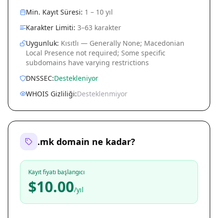
Min. Kayıt Süresi:
1 – 10 yıl
Karakter Limiti:
3–63 karakter
Uygunluk:
Kısıtlı — Generally None; Macedonian
Local Presence not required; Some specific
subdomains have varying restrictions
DNSSEC:
Destekleniyor
WHOIS Gizliliği:
Desteklenmiyor
.mk domain ne kadar?
Kayıt fiyatı başlangıcı
$10.00
/yıl