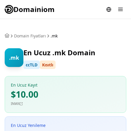
Domainiom
Domain Fiyatları
.mk
En Ucuz .mk Domain
.mk
ccTLD
Kısıtlı
En Ucuz Kayıt
$10.00
INWX
En Ucuz Yenileme