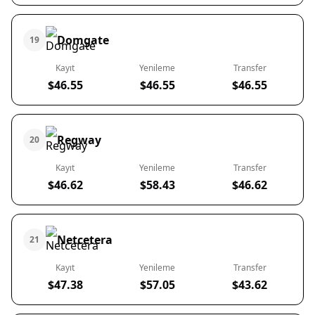
Domgate
19
Kayıt
Yenileme
Transfer
$46.55
$46.55
$46.55
Regway
20
Kayıt
Yenileme
Transfer
$46.62
$58.43
$46.62
Netcetera
21
Kayıt
Yenileme
Transfer
$47.38
$57.05
$43.62