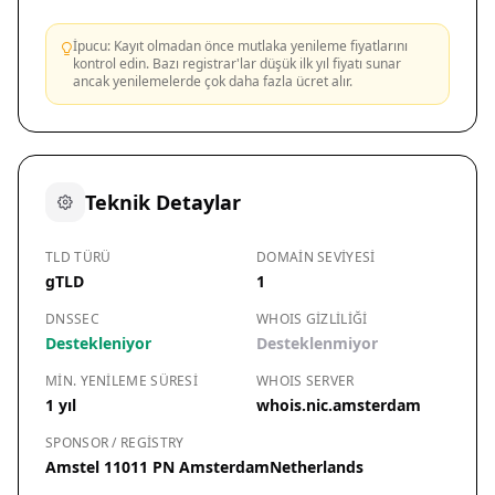
İpucu: Kayıt olmadan önce mutlaka yenileme fiyatlarını
kontrol edin. Bazı registrar'lar düşük ilk yıl fiyatı sunar
ancak yenilemelerde çok daha fazla ücret alır.
Teknik Detaylar
TLD TÜRÜ
DOMAIN SEVIYESI
gTLD
1
DNSSEC
WHOIS GIZLILIĞI
Destekleniyor
Desteklenmiyor
MIN. YENILEME SÜRESI
WHOIS SERVER
1 yıl
whois.nic.amsterdam
SPONSOR / REGISTRY
Amstel 11011 PN AmsterdamNetherlands