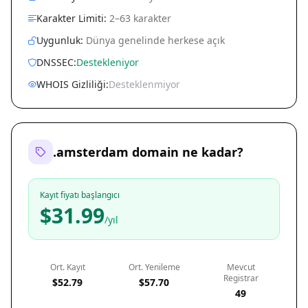
Karakter Limiti:
2–63 karakter
Uygunluk:
Dünya genelinde herkese açık
DNSSEC:
Destekleniyor
WHOIS Gizliliği:
Desteklenmiyor
.amsterdam domain ne kadar?
Kayıt fiyatı başlangıcı
$31.99
/yıl
Ort. Kayıt
Ort. Yenileme
Mevcut
Registrar
$52.79
$57.70
49