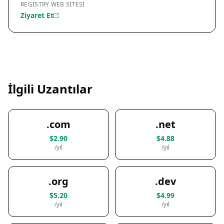
REGISTRY WEB SITESI
Ziyaret Et
İlgili Uzantılar
.com
.net
$2.90
$4.88
/yıl
/yıl
.org
.dev
$5.20
$4.99
/yıl
/yıl