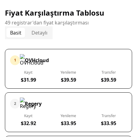
Fiyat Karşılaştırma Tablosu
49 registrar'dan fiyat karşılaştırması
Basit
Detaylı
OVHcloud
1
Kayıt
Yenileme
Transfer
$31.99
$39.59
$39.59
Regery
2
Kayıt
Yenileme
Transfer
$32.92
$33.95
$33.95