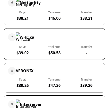
Nettigritty
6
Kayıt
Yenileme
Transfer
$38.21
$46.00
$38.21
WHC.ca
7
Kayıt
Yenileme
Transfer
$39.02
$50.58
-
VEBONIX
8
Kayıt
Yenileme
Transfer
$39.26
$47.26
$39.26
InterServer
9