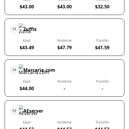
$43.00
$43.00
$32.50
Zuffix
13
Kayıt
Yenileme
Transfer
$43.49
$47.79
$41.59
Marcaria.com
14
Kayıt
Yenileme
Transfer
$44.00
-
-
AEserver
15
Kayıt
Yenileme
Transfer