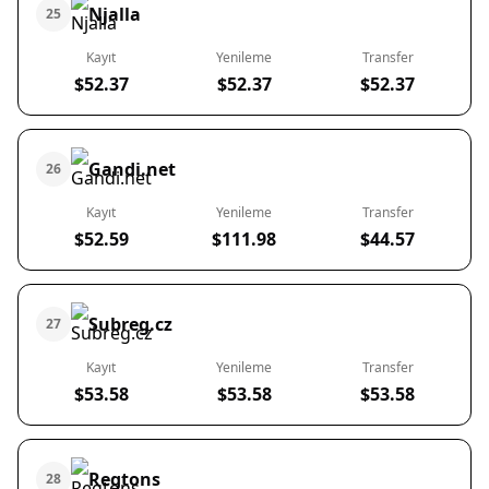
Njalla
25
Kayıt
Yenileme
Transfer
$52.37
$52.37
$52.37
Gandi.net
26
Kayıt
Yenileme
Transfer
$52.59
$111.98
$44.57
Subreg.cz
27
Kayıt
Yenileme
Transfer
$53.58
$53.58
$53.58
Regtons
28