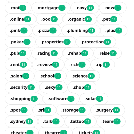
.moi
.mortgage
.navy
.now
11
11
11
11
.online
.ooo
.organic
.pet
11
11
11
11
.pink
.pizza
.plumbing
.plus
11
11
11
11
.poker
.properties
.protection
11
11
11
.pub
.racing
.rehab
.reise
11
11
11
11
.rent
.review
.rich
.rip
11
11
11
11
.salon
.school
.science
11
11
11
.security
.sexy
.shop
11
11
11
.shopping
.software
.solar
11
11
11
.spot
.srl
.storage
.surgery
11
11
11
11
.sydney
.talk
.tattoo
.team
11
11
11
11
.theater
.theatre
.tickets
11
11
11