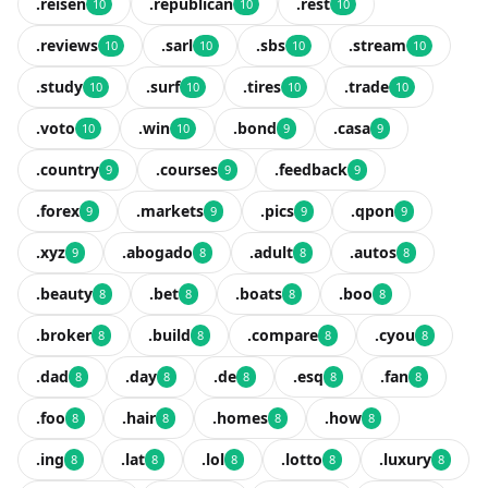
.reisen
.republican
.rest
10
10
10
.reviews
.sarl
.sbs
.stream
10
10
10
10
.study
.surf
.tires
.trade
10
10
10
10
.voto
.win
.bond
.casa
10
10
9
9
.country
.courses
.feedback
9
9
9
.forex
.markets
.pics
.qpon
9
9
9
9
.xyz
.abogado
.adult
.autos
9
8
8
8
.beauty
.bet
.boats
.boo
8
8
8
8
.broker
.build
.compare
.cyou
8
8
8
8
.dad
.day
.de
.esq
.fan
8
8
8
8
8
.foo
.hair
.homes
.how
8
8
8
8
.ing
.lat
.lol
.lotto
.luxury
8
8
8
8
8