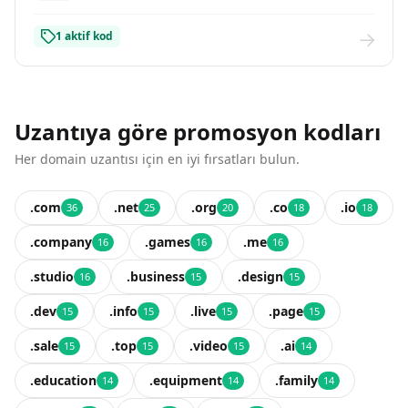
1 aktif kod
Uzantıya göre promosyon kodları
Her domain uzantısı için en iyi fırsatları bulun.
.com
.net
.org
.co
.io
36
25
20
18
18
.company
.games
.me
16
16
16
.studio
.business
.design
16
15
15
.dev
.info
.live
.page
15
15
15
15
.sale
.top
.video
.ai
15
15
15
14
.education
.equipment
.family
14
14
14