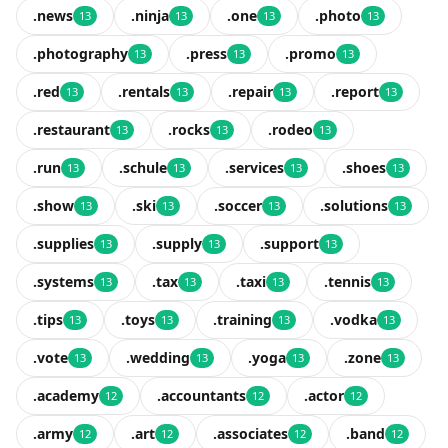
.news
.ninja
.one
.photo
13
13
13
13
.photography
.press
.promo
13
13
13
.red
.rentals
.repair
.report
13
13
13
13
.restaurant
.rocks
.rodeo
13
13
13
.run
.schule
.services
.shoes
13
13
13
13
.show
.ski
.soccer
.solutions
13
13
13
13
.supplies
.supply
.support
13
13
13
.systems
.tax
.taxi
.tennis
13
13
13
13
.tips
.toys
.training
.vodka
13
13
13
13
.vote
.wedding
.yoga
.zone
13
13
13
13
.academy
.accountants
.actor
12
12
12
.army
.art
.associates
.band
12
12
12
12