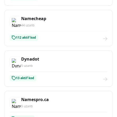
Namecheap
44 uzantı
112 aktif kod
Dynadot
5 uzantı
13 aktif kod
Namespro.ca
5 uzantı