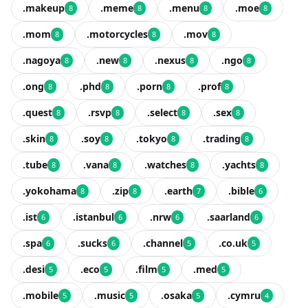
.makeup
.meme
.menu
.moe
8
8
8
8
.mom
.motorcycles
.mov
8
8
8
.nagoya
.new
.nexus
.ngo
8
8
8
8
.ong
.phd
.porn
.prof
8
8
8
8
.quest
.rsvp
.select
.sex
8
8
8
8
.skin
.soy
.tokyo
.trading
8
8
8
8
.tube
.vana
.watches
.yachts
8
8
8
8
.yokohama
.zip
.earth
.bible
8
8
7
6
.ist
.istanbul
.nrw
.saarland
6
6
6
6
.spa
.sucks
.channel
.co.uk
6
6
5
5
.desi
.eco
.film
.med
5
5
5
5
.mobile
.music
.osaka
.cymru
5
5
5
4