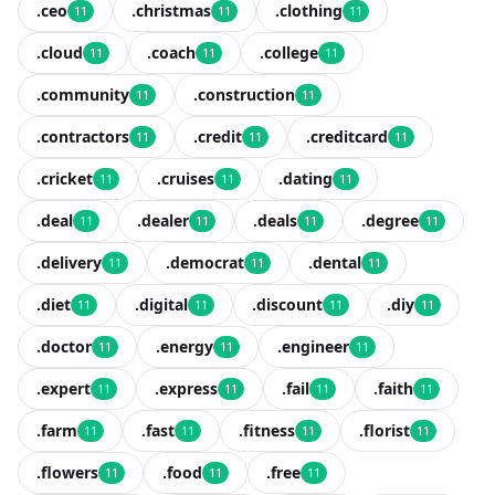
.ceo
.christmas
.clothing
11
11
11
.cloud
.coach
.college
11
11
11
.community
.construction
11
11
.contractors
.credit
.creditcard
11
11
11
.cricket
.cruises
.dating
11
11
11
.deal
.dealer
.deals
.degree
11
11
11
11
.delivery
.democrat
.dental
11
11
11
.diet
.digital
.discount
.diy
11
11
11
11
.doctor
.energy
.engineer
11
11
11
.expert
.express
.fail
.faith
11
11
11
11
.farm
.fast
.fitness
.florist
11
11
11
11
.flowers
.food
.free
11
11
11