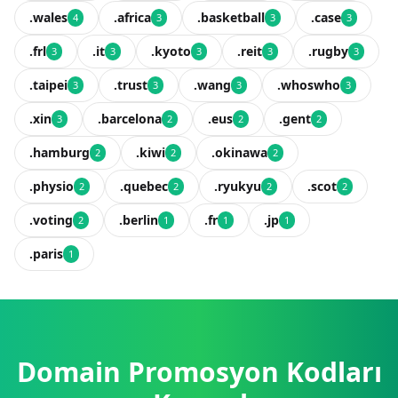
.wales
.africa
.basketball
.case
4
3
3
3
.frl
.it
.kyoto
.reit
.rugby
3
3
3
3
3
.taipei
.trust
.wang
.whoswho
3
3
3
3
.xin
.barcelona
.eus
.gent
3
2
2
2
.hamburg
.kiwi
.okinawa
2
2
2
.physio
.quebec
.ryukyu
.scot
2
2
2
2
.voting
.berlin
.fr
.jp
2
1
1
1
.paris
1
Domain Promosyon Kodları