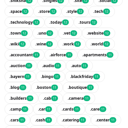
.shiksha
.singles
.site
.social
12
12
12
12
.space
.store
.style
.tech
12
12
12
12
.technology
.today
.tours
12
12
12
.town
.uno
.vet
.website
12
12
12
12
.wiki
.wine
.work
.world
12
12
12
12
.accountant
.airforce
.apartments
11
11
11
.auction
.audio
.auto
11
11
11
.bayern
.bingo
.blackfriday
11
11
11
.blog
.boston
.boutique
11
11
11
.builders
.cab
.camera
11
11
11
.camp
.car
.cards
.care
11
11
11
11
.cars
.cash
.catering
.center
11
11
11
11