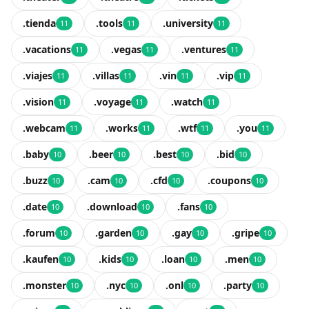
.tienda
.tools
.university
11
11
11
.vacations
.vegas
.ventures
11
11
11
.viajes
.villas
.vin
.vip
11
11
11
11
.vision
.voyage
.watch
11
11
11
.webcam
.works
.wtf
.you
11
11
11
11
.baby
.beer
.best
.bid
10
10
10
10
.buzz
.cam
.cfd
.coupons
10
10
10
10
.date
.download
.fans
10
10
10
.forum
.garden
.gay
.gripe
10
10
10
10
.kaufen
.kids
.loan
.men
10
10
10
10
.monster
.nyc
.onl
.party
10
10
10
10