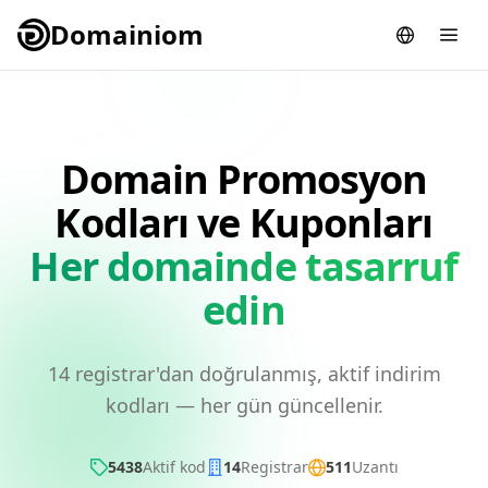
Domainiom
Domain Promosyon
Kodları ve Kuponları
Her domainde tasarruf
edin
14 registrar'dan doğrulanmış, aktif indirim
kodları — her gün güncellenir.
5438
Aktif kod
14
Registrar
511
Uzantı