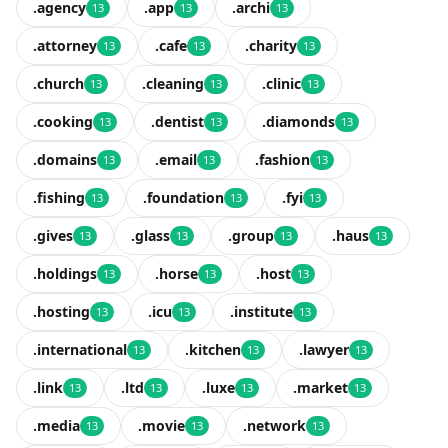
.agency
.app
.archi
13
13
13
.attorney
.cafe
.charity
13
13
13
.church
.cleaning
.clinic
13
13
13
.cooking
.dentist
.diamonds
13
13
13
.domains
.email
.fashion
13
13
13
.fishing
.foundation
.fyi
13
13
13
.gives
.glass
.group
.haus
13
13
13
13
.holdings
.horse
.host
13
13
13
.hosting
.icu
.institute
13
13
13
.international
.kitchen
.lawyer
13
13
13
.link
.ltd
.luxe
.market
13
13
13
13
.media
.movie
.network
13
13
13