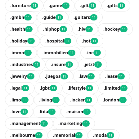
.furniture
.game
.gift
.gifts
11
11
11
11
.gmbh
.guide
.guitars
11
11
11
.health
.hiphop
.hiv
.hockey
11
11
11
11
.holiday
.hospital
.hot
11
11
11
.immo
.immobilien
.inc
11
11
11
.industries
.insure
.jetzt
11
11
11
.jewelry
.juegos
.law
.lease
11
11
11
11
.legal
.lgbt
.lifestyle
.limited
11
11
11
11
.limo
.living
.locker
.london
11
11
11
11
.love
.ltda
.maison
11
11
11
.management
.marketing
11
11
.melbourne
.memorial
.moda
11
11
11