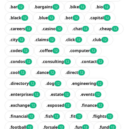
.bar
.bargains
.bike
.bio
12
12
12
12
.black
.blue
.bot
.capital
12
12
12
12
.careers
.casino
.chat
.cheap
12
12
12
12
.city
.claims
.click
.club
12
12
12
12
.codes
.coffee
.computer
12
12
12
.condos
.consulting
.contact
12
12
12
.cool
.dance
.direct
12
12
12
.directory
.dog
.engineering
12
12
12
.enterprises
.estate
.events
12
12
12
.exchange
.exposed
.finance
12
12
12
.financial
.fish
.fit
.flights
12
12
12
12
.football
.forsale
.fun
.fund
12
12
12
12