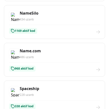
NameSilo
434 uzantı
1169 aktif kod
Name.com
486 uzantı
968 aktif kod
Spaceship
228 uzantı
338 aktif kod