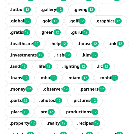
.futbol
.gallery
.giving
12
12
12
.global
.gold
.golf
.graphics
12
12
12
12
.gratis
.green
.guru
12
12
12
.healthcare
.help
.house
.ink
12
12
12
12
.investments
.irish
.kim
12
12
12
.land
.life
.lighting
.llc
12
12
12
12
.loans
.mba
.miami
.mobi
12
12
12
12
.money
.observer
.partners
12
12
12
.parts
.photos
.pictures
12
12
12
.place
.pro
.productions
12
12
12
.property
.realty
.recipes
12
12
12