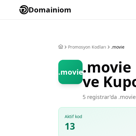
Domainiom
Promosyon Kodları
.movie
.movie
.movie
ve Kup
5 registrar'da .movie
Aktif kod
13