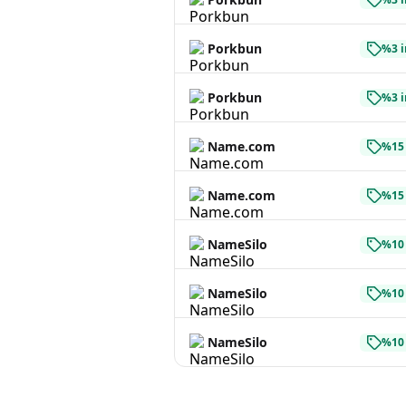
Porkbun
%3 i
Porkbun
%3 i
Name.com
%15 
Name.com
%15 
NameSilo
%10 
NameSilo
%10 
NameSilo
%10 