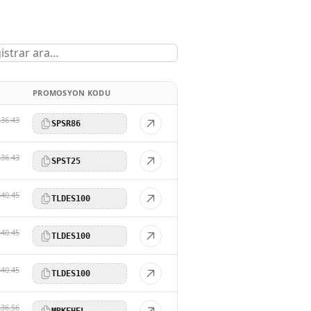
PROMOSYON KODU
$36.43
SPSR86
$36.43
SPST25
$40.45
TLDES100
$40.45
TLDES100
$40.45
TLDES100
$36.56
MRKEHEL