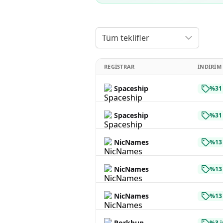
Tüm teklifler
REGISTRAR
İNDIRIM
Spaceship
%31 
Spaceship
%31 
NicNames
%13 
NicNames
%13 
NicNames
%13 
Porkbun
%3 i