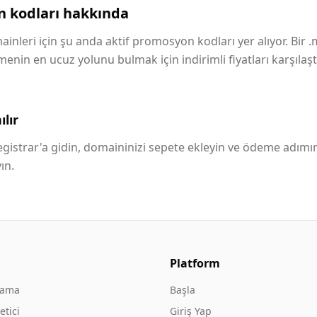
 kodları hakkında
inleri için şu anda aktif promosyon kodları yer alıyor. Bir 
in en ucuz yolunu bulmak için indirimli fiyatları karşılaştı
lır
istrar'a gidin, domaininizi sepete ekleyin ve ödeme adımı
ın.
Platform
rama
Başla
tici
Giriş Yap