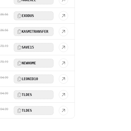
$36.56
EXODUS
$36.56
KASMITRANSFER
$70.19
SAVE15
$70.19
NEWHOME
$94.99
LEONID10
$94.99
TLDES
$94.99
TLDES