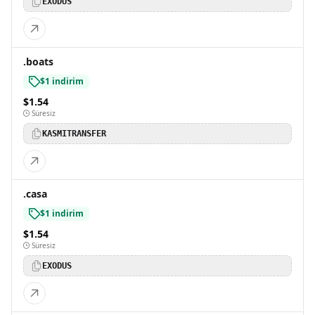
EXODUS
.boats
$1 indirim
$1.54
Süresiz
KASMITRANSFER
.casa
$1 indirim
$1.54
Süresiz
EXODUS