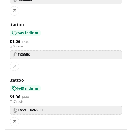
.tattoo
%49 indirim
$1.06
$2.06
Süresiz
EXODUS
.tattoo
%49 indirim
$1.06
$2.06
Süresiz
KASMITRANSFER