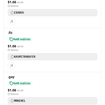
$1.06
$2.06
Süresiz
EXODUS
.fit
%49 indirim
$1.06
$2.06
Süresiz
KASMITRANSFER
.gay
%49 indirim
$1.06
$2.06
Süresiz
MRKEHEL