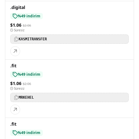
.digital
%49 indirim
$1.06
$2.06
Süresiz
KASMITRANSFER
.fit
%49 indirim
$1.06
$2.06
Süresiz
MRKEHEL
.fit
%49 indirim