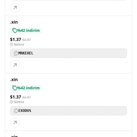
.xin
%42 indirim
$1.37
$2.37
Süresiz
MRKEHEL
.xin
%42 indirim
$1.37
$2.37
Süresiz
EXODUS
.xin