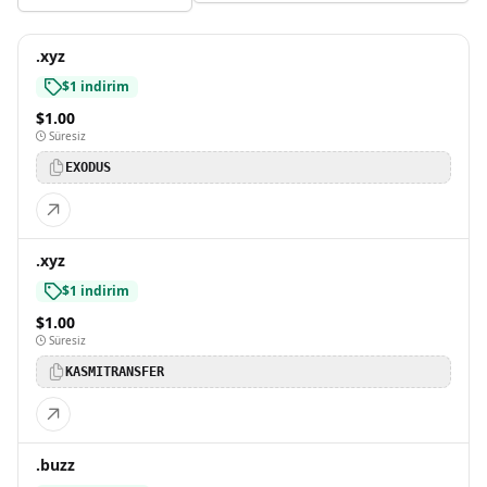
.xyz
$1 indirim
$1.00
Süresiz
EXODUS
.xyz
$1 indirim
$1.00
Süresiz
KASMITRANSFER
.buzz