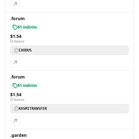
.forum
$1 indirim
$1.54
Süresiz
EXODUS
.forum
$1 indirim
$1.54
Süresiz
KASMITRANSFER
.garden