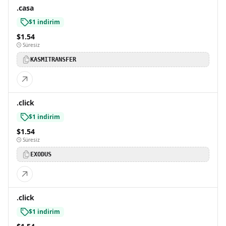
.casa
$1 indirim
$1.54
Süresiz
KASMITRANSFER
.click
$1 indirim
$1.54
Süresiz
EXODUS
.click
$1 indirim