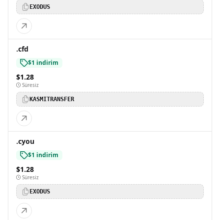
EXODUS
.cfd
$1 indirim
$1.28
Süresiz
KASMITRANSFER
.cyou
$1 indirim
$1.28
Süresiz
EXODUS