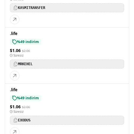
KASMITRANSFER
.life
%49 indirim
$1.06
$2.06
Süresiz
MRKEHEL
.life
%49 indirim
$1.06
$2.06
Süresiz
EXODUS