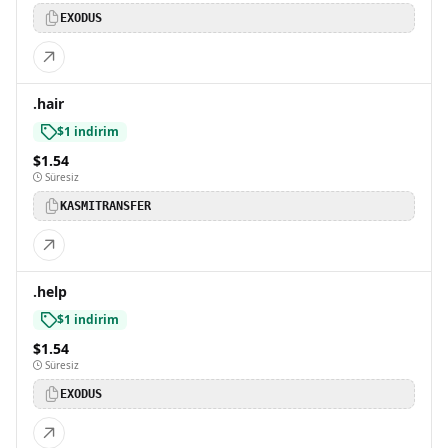
EXODUS
.hair
$1 indirim
$1.54
Süresiz
KASMITRANSFER
.help
$1 indirim
$1.54
Süresiz
EXODUS