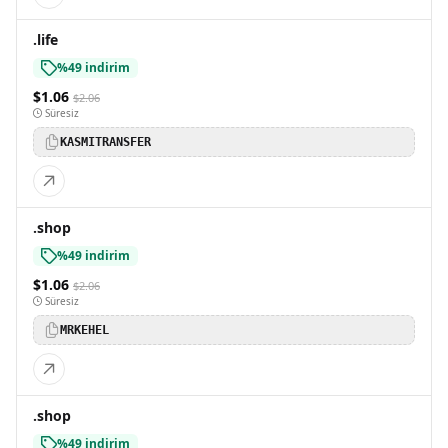
.life
%49 indirim
$1.06
$2.06
Süresiz
KASMITRANSFER
.shop
%49 indirim
$1.06
$2.06
Süresiz
MRKEHEL
.shop
%49 indirim