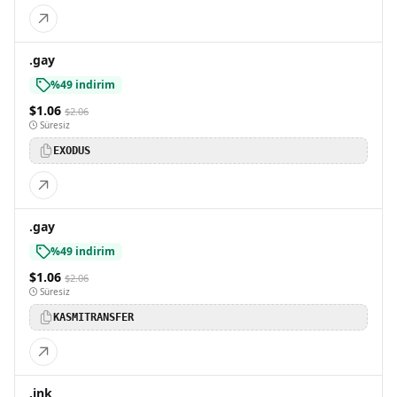
.gay
%49 indirim
$1.06
$2.06
Süresiz
EXODUS
.gay
%49 indirim
$1.06
$2.06
Süresiz
KASMITRANSFER
.ink