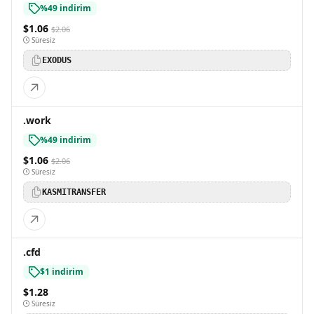
%49 indirim
$1.06
$2.06
Süresiz
EXODUS
.work
%49 indirim
$1.06
$2.06
Süresiz
KASMITRANSFER
.cfd
$1 indirim
$1.28
Süresiz