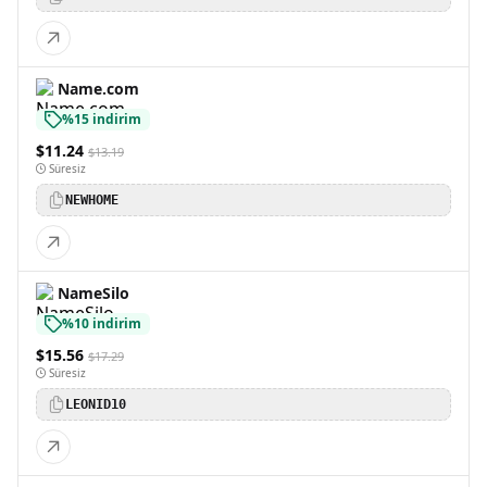
Name.com
%15 indirim
$11.24
$13.19
Süresiz
NEWHOME
NameSilo
%10 indirim
$15.56
$17.29
Süresiz
LEONID10