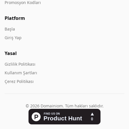
Promosyon Kodları
Platform
Başla
Giriş Yap
Yasal
Gizlilik Politikası
Kullanım Şartları
Çerez Politikası
© 2026 Domainiom. Tüm hakları saklıdır.