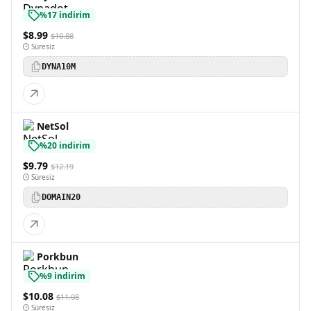
%17 indirim
$8.99
$10.88
Süresiz
DYNA10M
NetSol
%20 indirim
$9.79
$12.19
Süresiz
DOMAIN20
Porkbun
%9 indirim
$10.08
$11.08
Süresiz