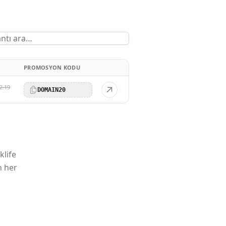
PROMOSYON KODU
2.19
DOMAIN20
klife
n her