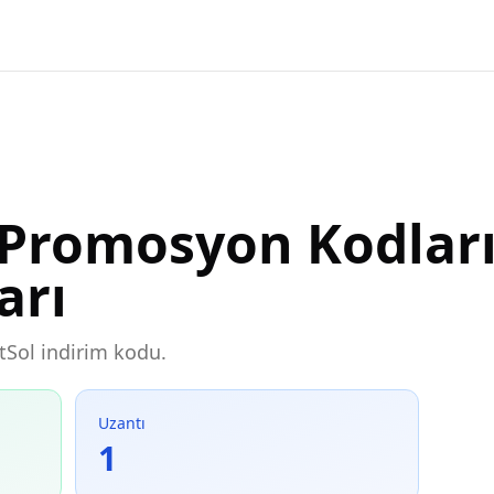
 Promosyon Kodları
arı
etSol indirim kodu.
Uzantı
1