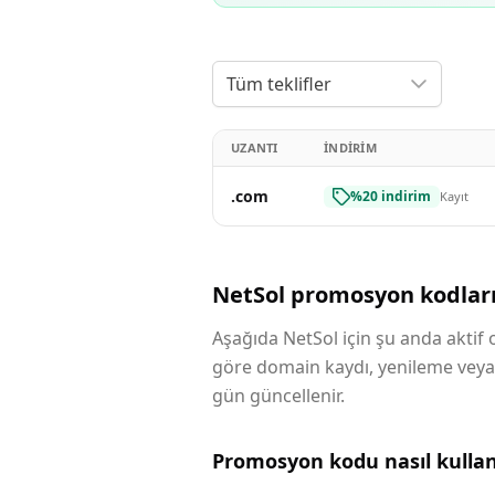
Tüm teklifler
UZANTI
İNDIRIM
.com
%20 indirim
Kayıt
NetSol promosyon kodlar
Aşağıda NetSol için şu anda aktif o
göre domain kaydı, yenileme veya 
gün güncellenir.
Promosyon kodu nasıl kullanı