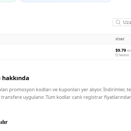
FIYAT
$9.79
$1
Süresiz
ı hakkında
lan promosyon kodları ve kuponları yer alıyor. İndirimler, te
transfere uygulanır. Tüm kodlar canlı registrar fiyatlarında
lır