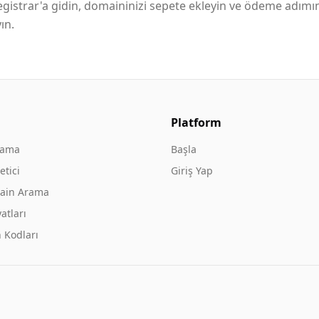
istrar'a gidin, domaininizi sepete ekleyin ve ödeme adımı
ın.
Platform
rama
Başla
tici
Giriş Yap
ain Arama
atları
 Kodları