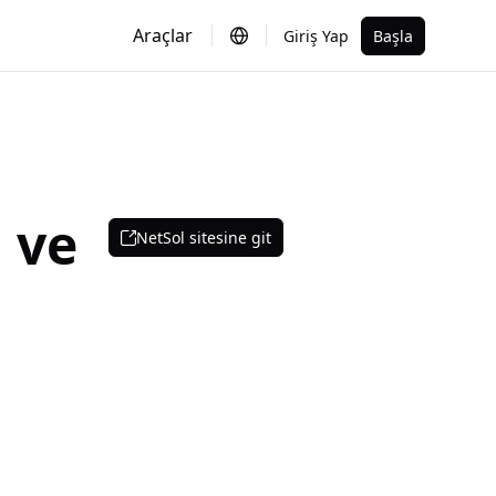
Araçlar
Giriş Yap
Başla
 ve
NetSol sitesine git