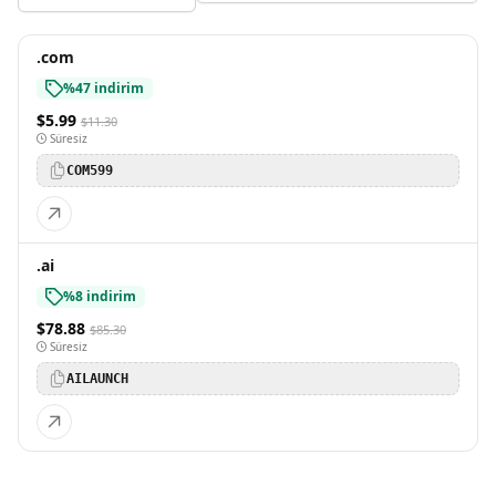
.com
%47 indirim
$5.99
$11.30
Süresiz
COM599
.ai
%8 indirim
$78.88
$85.30
Süresiz
AILAUNCH