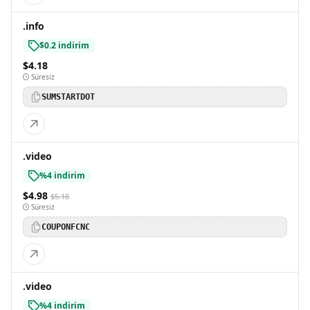
.info
$0.2 indirim
$4.18
Süresiz
SUMSTARTDOT
.video
%4 indirim
$4.98
$5.18
Süresiz
COUPONFCNC
.video
%4 indirim