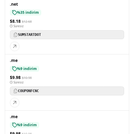
.net
%35 indirim
$8.18
$12.68
Süresiz
SUMSTARTDOT
.me
%9 indirim
$9.98
$10.98
Süresiz
COUPONFCNC
.me
%9 indirim
$9.98
$10.98