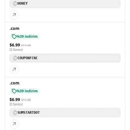
HONEY
.com
%39 indirim
$6.99
$11.48
Süresiz
COUPONFCNC
.com
%39 indirim
$6.99
$11.48
Süresiz
SUMSTARTDOT