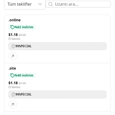
Tüm teklifler
.online
%62 indirim
$1.18
$3.08
Süresiz
99SPECIAL
.site
%40 indirim
$1.18
$1.98
Süresiz
99SPECIAL