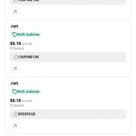
COUPONFCNC
.net
%35 indirim
$8.18
$12.68
Süresiz
COUPONFCNC
.net
%35 indirim
$8.18
$12.68
Süresiz
BYEBYEGD