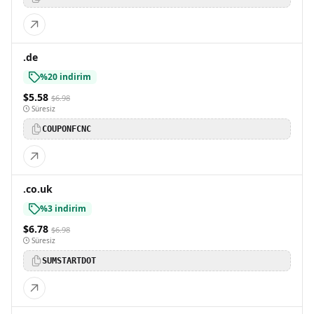
.de
%20 indirim
$5.58
$6.98
Süresiz
COUPONFCNC
.co.uk
%3 indirim
$6.78
$6.98
Süresiz
SUMSTARTDOT