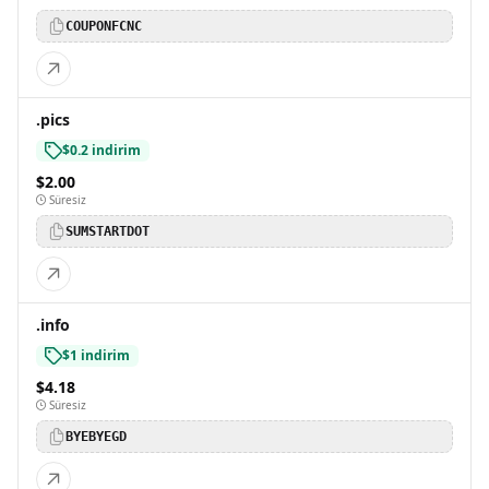
COUPONFCNC
.pics
$0.2 indirim
$2.00
Süresiz
SUMSTARTDOT
.info
$1 indirim
$4.18
Süresiz
BYEBYEGD