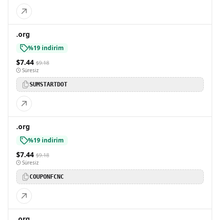
.org
%19 indirim
$7.44
$9.18
Süresiz
SUMSTARTDOT
.org
%19 indirim
$7.44
$9.18
Süresiz
COUPONFCNC
.org