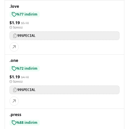
.love
%77 indirim
$1.19
$5.18
Süresiz
99SPECIAL
.one
%72 indirim
$1.19
$4.18
Süresiz
99SPECIAL
.press
%88 indirim