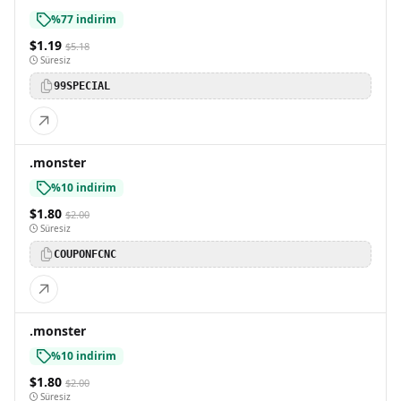
%77 indirim
$1.19
$5.18
Süresiz
99SPECIAL
.monster
%10 indirim
$1.80
$2.00
Süresiz
COUPONFCNC
.monster
%10 indirim
$1.80
$2.00
Süresiz