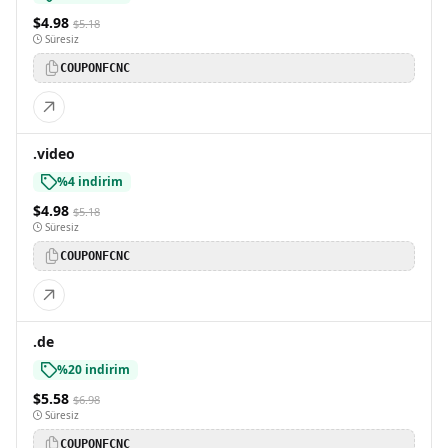
$4.98
$5.18
Süresiz
COUPONFCNC
.video
%4 indirim
$4.98
$5.18
Süresiz
COUPONFCNC
.de
%20 indirim
$5.58
$6.98
Süresiz
COUPONFCNC