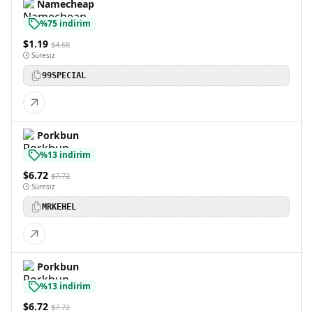
Namecheap
%75 indirim
$1.19
$4.68
Süresiz
99SPECIAL
Porkbun
%13 indirim
$6.72
$7.72
Süresiz
MRKEHEL
Porkbun
%13 indirim
$6.72
$7.72