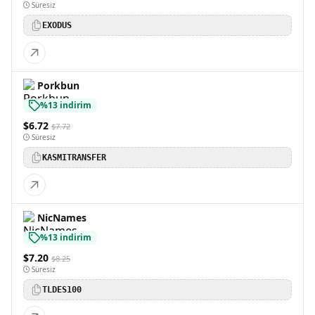
Süresiz
EXODUS
Porkbun
%13 indirim
$6.72
$7.72
Süresiz
KASMITRANSFER
NicNames
%13 indirim
$7.20
$8.25
Süresiz
TLDES100