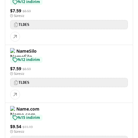
%12 indirim
$7.59
$8.59
Süresiz
TLDES
NameSilo
%12 indirim
$7.59
$8.59
Süresiz
TLDES
Name.com
%15 indirim
$9.54
$11.19
Süresiz