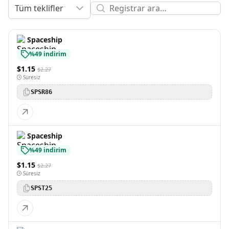
Tüm teklifler
Spaceship
%49 indirim
$1.15
$2.27
Süresiz
SPSR86
Spaceship
%49 indirim
$1.15
$2.27
Süresiz
SPST25