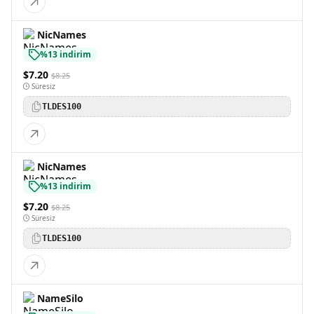
NicNames
%13 indirim
$7.20
$8.25
Süresiz
TLDES100
NicNames
%13 indirim
$7.20
$8.25
Süresiz
TLDES100
NameSilo