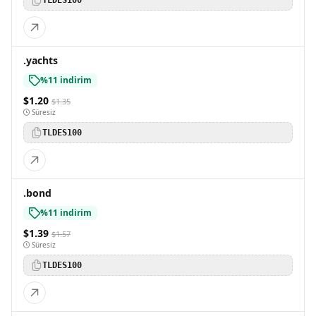
TLDES100
.yachts
%11 indirim
$1.20
$1.35
Süresiz
TLDES100
.bond
%11 indirim
$1.39
$1.57
Süresiz
TLDES100