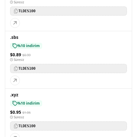
Süresiz
TLDES100
.sbs
%10 indirim
$0.89
$0.99
Süresiz
TLDES100
.xyz
%10 indirim
$0.95
$1.06
Süresiz
TLDES100