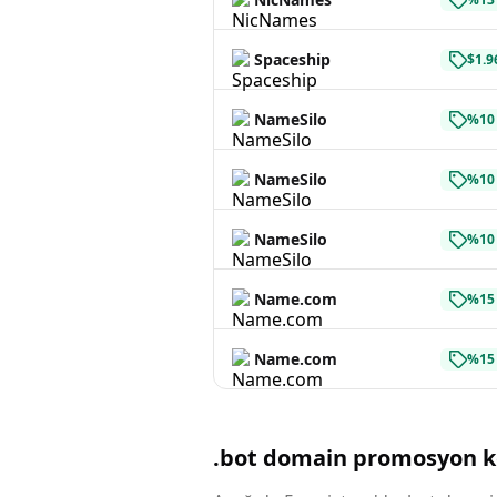
Spaceship
$1.9
NameSilo
%10 
NameSilo
%10 
NameSilo
%10 
Name.com
%15 
Name.com
%15 
.bot domain promosyon k