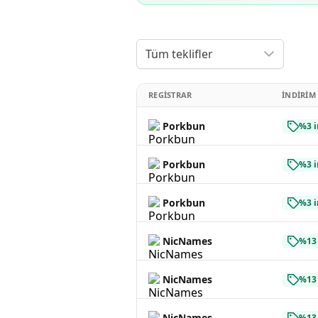
Tüm teklifler
REGISTRAR
İNDIRIM
Porkbun
%3 i
Porkbun
%3 i
Porkbun
%3 i
NicNames
%13 
NicNames
%13 
NicNames
%13 