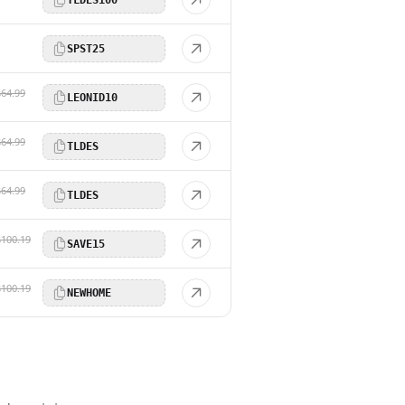
SPST25
$64.99
LEONID10
$64.99
TLDES
$64.99
TLDES
$100.19
SAVE15
$100.19
NEWHOME