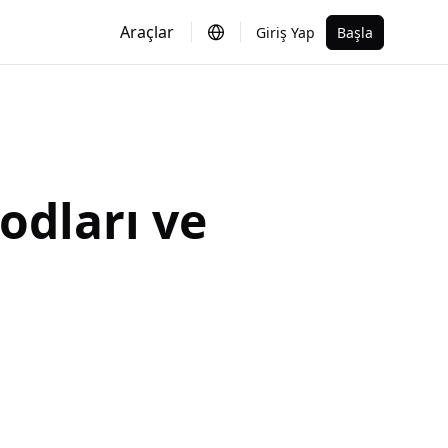
Araçlar
Giriş Yap
Başla
dları ve