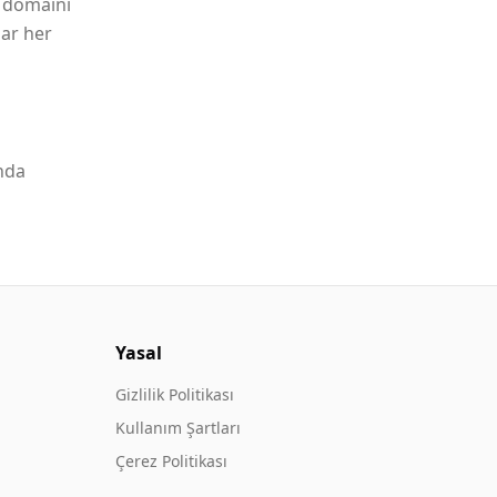
t domaini
lar her
nda
Yasal
Gizlilik Politikası
Kullanım Şartları
Çerez Politikası