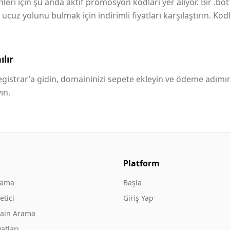
leri için şu anda aktif promosyon kodları yer alıyor. Bir .bo
uz yolunu bulmak için indirimli fiyatları karşılaştırın. Kod
lır
istrar'a gidin, domaininizi sepete ekleyin ve ödeme adımı
ın.
Platform
rama
Başla
tici
Giriş Yap
ain Arama
atları