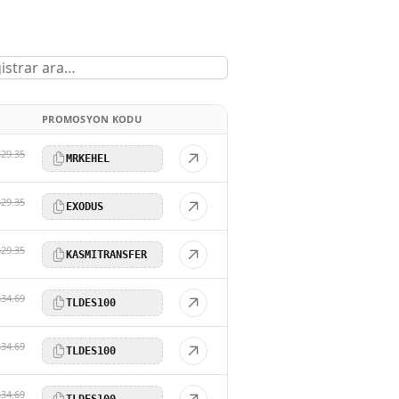
PROMOSYON KODU
$29.35
MRKEHEL
$29.35
EXODUS
$29.35
KASMITRANSFER
$34.69
TLDES100
$34.69
TLDES100
$34.69
TLDES100