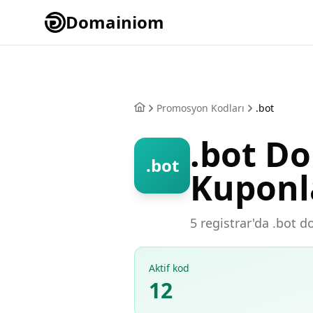
Domainiom
Promosyon Kodları
.bot
.bot D
.bot
Kuponl
5 registrar'da .bot d
Aktif kod
12