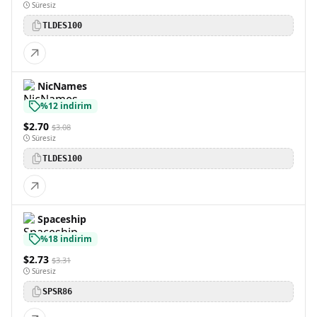
Süresiz
TLDES100
NicNames
%12 indirim
$2.70
$3.08
Süresiz
TLDES100
Spaceship
%18 indirim
$2.73
$3.31
Süresiz
SPSR86