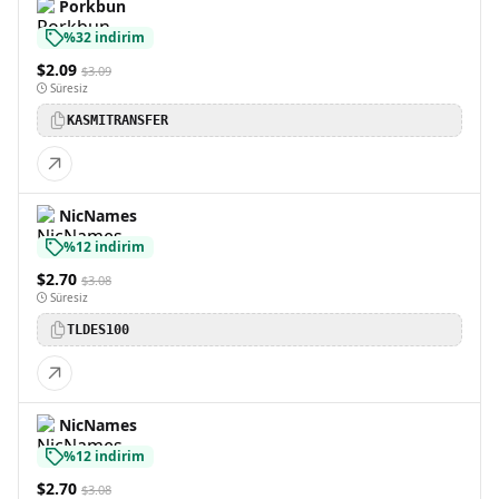
Porkbun
%32 indirim
$2.09
$3.09
Süresiz
KASMITRANSFER
NicNames
%12 indirim
$2.70
$3.08
Süresiz
TLDES100
NicNames
%12 indirim
$2.70
$3.08