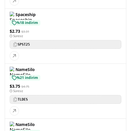
Spaceship
%18 indirim
$2.73
$3.31
Süresiz
SPST25
NameSilo
%21 indirim
$3.75
$4.75
Süresiz
TLDES
NameSilo