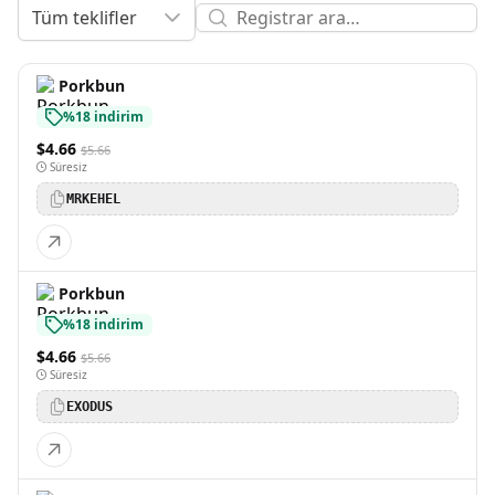
Tüm teklifler
Porkbun
%18 indirim
$4.66
$5.66
Süresiz
MRKEHEL
Porkbun
%18 indirim
$4.66
$5.66
Süresiz
EXODUS