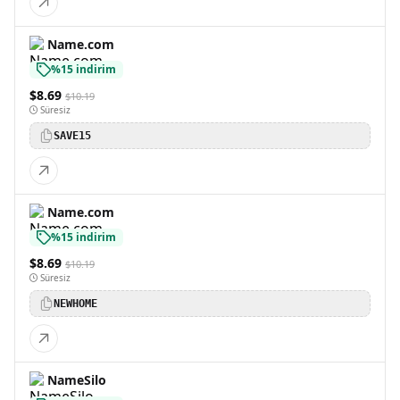
Name.com
%15 indirim
$8.69
$10.19
Süresiz
SAVE15
Name.com
%15 indirim
$8.69
$10.19
Süresiz
NEWHOME
NameSilo