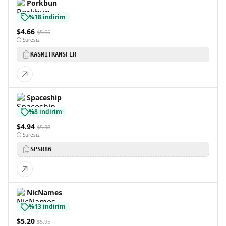
Porkbun
%18 indirim
$4.66
$5.66
Süresiz
KASMITRANSFER
Spaceship
%8 indirim
$4.94
$5.38
Süresiz
SPSR86
NicNames
%13 indirim
$5.20
$5.95