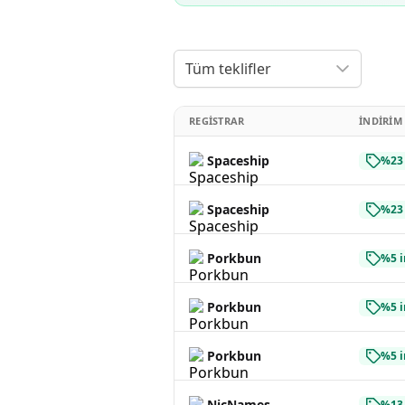
Tüm teklifler
REGISTRAR
İNDIRIM
Spaceship
%23 
Spaceship
%23 
Porkbun
%5 i
Porkbun
%5 i
Porkbun
%5 i
NicNames
%13 