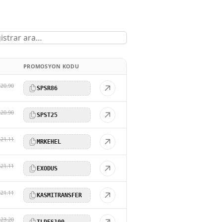
PROMOSYON KODU
$20.90
SPSR86
$20.90
SPST25
$21.11
MRKEHEL
$21.11
EXODUS
$21.11
KASMITRANSFER
$23.20
TLDES100