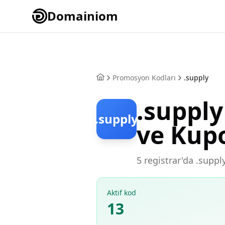
Domainiom
Promosyon Kodları
.supply
.suppl
.supply
ve Kup
5 registrar'da .suppl
Aktif kod
13