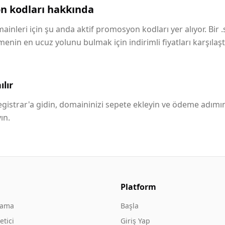
n kodları hakkında
ainleri için şu anda aktif promosyon kodları yer alıyor. Bir 
in en ucuz yolunu bulmak için indirimli fiyatları karşılaştı
lır
istrar'a gidin, domaininizi sepete ekleyin ve ödeme adımı
ın.
Platform
rama
Başla
tici
Giriş Yap