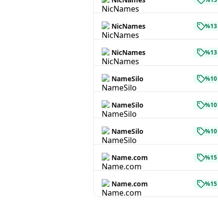
NicNames
%13 
NicNames
%13 
NameSilo
%10 
NameSilo
%10 
NameSilo
%10 
Name.com
%15 
Name.com
%15 