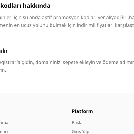
kodları hakkında
nleri için şu anda aktif promosyon kodları yer alıyor. Bir .h
in en ucuz yolunu bulmak için indirimli fiyatları karşılaştı
lır
istrar'a gidin, domaininizi sepete ekleyin ve ödeme adımı
ın.
Platform
rama
Başla
tici
Giriş Yap