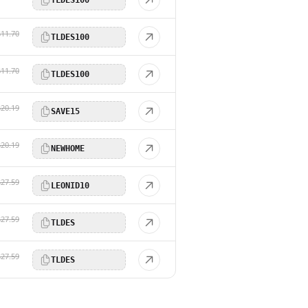
$11.70
TLDES100
$11.70
TLDES100
$20.19
SAVE15
$20.19
NEWHOME
$27.59
LEONID10
$27.59
TLDES
$27.59
TLDES