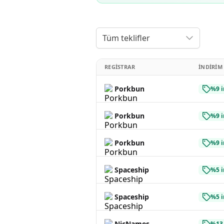
Tüm teklifler
REGISTRAR
İNDIRIM
Porkbun
%9 i
Porkbun
%9 i
Porkbun
%9 i
Spaceship
%5 i
Spaceship
%5 i
NicNames
%13 