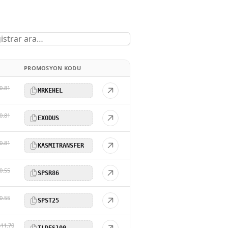
PROMOSYON KODU
0.81
MRKEHEL
0.81
EXODUS
0.81
KASMITRANSFER
0.55
SPSR86
0.55
SPST25
$11.70
TLDES100