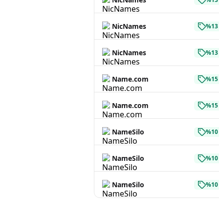
NicNames
%13 
NicNames
%13 
Name.com
%15 
Name.com
%15 
NameSilo
%10 
NameSilo
%10 
NameSilo
%10 