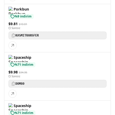
Porkbun
%9 indirim
$9.81
$10.81
Süresiz
KASMITRANSFER
Spaceship
%71 indirim
$9.98
$34.36
Süresiz
DOM80
Spaceship
%71 indirim