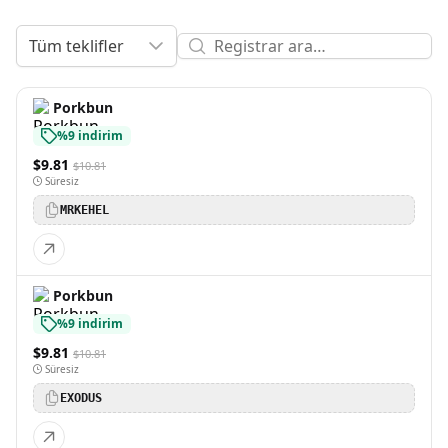
Tüm teklifler
Porkbun
%9 indirim
$9.81
$10.81
Süresiz
MRKEHEL
Porkbun
%9 indirim
$9.81
$10.81
Süresiz
EXODUS