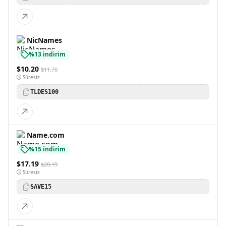
NicNames
%13 indirim
$10.20
$11.70
Süresiz
TLDES100
Name.com
%15 indirim
$17.19
$20.19
Süresiz
SAVE15