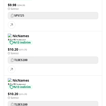
$9.98
$34.36
Süresiz
SPST25
NicNames
%13 indirim
$10.20
$11.70
Süresiz
TLDES100
NicNames
%13 indirim
$10.20
$11.70
Süresiz
TLDES100