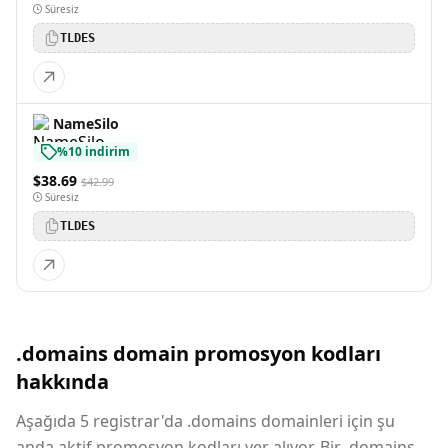
Süresiz
TLDES
NameSilo
%10 indirim
$38.69
$42.99
Süresiz
TLDES
.domains domain promosyon kodları
hakkında
Aşağıda 5 registrar'da .domains domainleri için şu
anda aktif promosyon kodları yer alıyor. Bir .domains