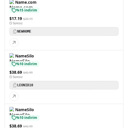
Name.com
%15 indirim
$17.19
$20.19
Süresiz
NEWHOME
NameSilo
%10 indirim
$38.69
$42.99
Süresiz
LEONID10
NameSilo
%10 indirim
$38.69
$42.99