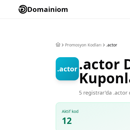
Domainiom
Promosyon Kodları
.actor
.actor
.actor
Kuponl
5 registrar'da .actor
Aktif kod
12