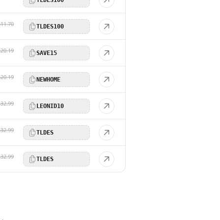
$11.70
TLDES100
$20.19
SAVE15
$20.19
NEWHOME
$32.99
LEONID10
$32.99
TLDES
$32.99
TLDES