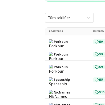
Tüm teklifler
REGISTRAR
İNDIRIM
Porkbun
%9 i
Porkbun
%9 i
Porkbun
%9 i
Spaceship
%5 i
NicNames
%13 
NicNames
%13 