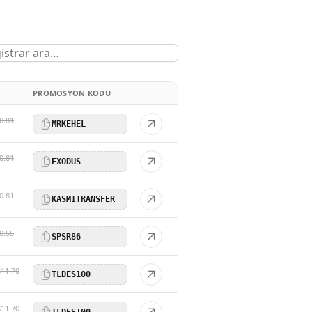
PROMOSYON KODU
0.81
MRKEHEL
0.81
EXODUS
0.81
KASMITRANSFER
0.55
SPSR86
$11.70
TLDES100
$11.70
TLDES100