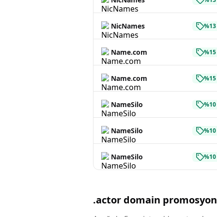
NicNames
%13 
Name.com
%15 
Name.com
%15 
NameSilo
%10 
NameSilo
%10 
NameSilo
%10 
.actor domain promosyon