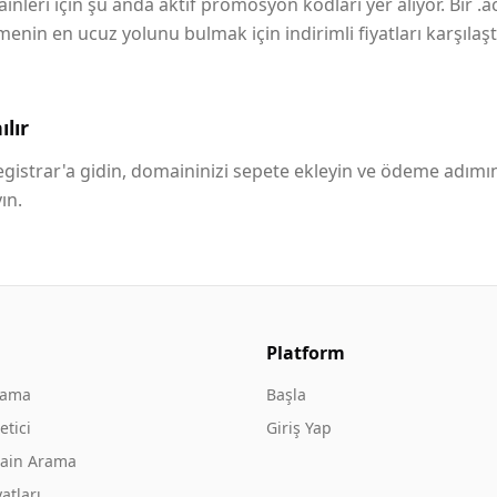
nleri için şu anda aktif promosyon kodları yer alıyor. Bir .a
in en ucuz yolunu bulmak için indirimli fiyatları karşılaştı
lır
istrar'a gidin, domaininizi sepete ekleyin ve ödeme adımı
ın.
Platform
rama
Başla
tici
Giriş Yap
ain Arama
atları