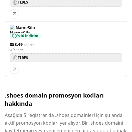
TLDES
NameSilo
%10 indirim
$58.49
$64.99
Süresiz
TLDES
.shoes domain promosyon kodları
hakkında
Aşağıda 5 registrar'da .shoes domainleri için şu anda
aktif promosyon kodları yer alıyor. Bir .shoes domaini
kaydetmenin veya yenilemenin en ucuz yolunu bulmak