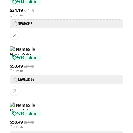
%15 indirim
$34.19
$40.19
Süresiz
NEWHOME
NameSilo
%10 indirim
$58.49
$64.99
Süresiz
LEONID10
NameSilo
%10 indirim
$58.49
$64.99
Süresiz