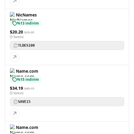
NicNames
%13 indirim
$20.20
$23.20
Süresiz
TLDES100
Name.com
%15 indirim
$34.19
$40.19
Süresiz
SAVE15
Name.com