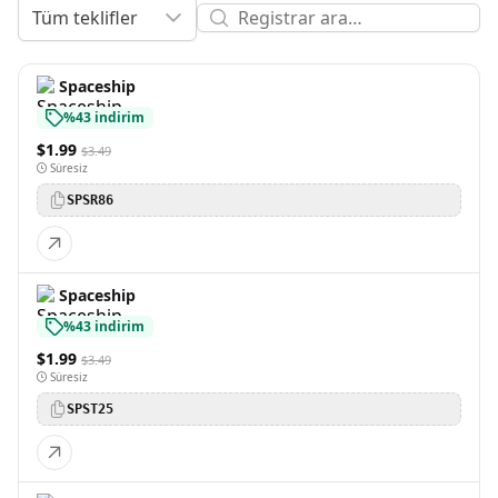
Tüm teklifler
Spaceship
%43 indirim
$1.99
$3.49
Süresiz
SPSR86
Spaceship
%43 indirim
$1.99
$3.49
Süresiz
SPST25