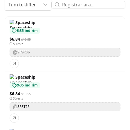
Tüm teklifler
Spaceship
%35 indirim
$6.84
$10.55
Süresiz
SPSR86
Spaceship
%35 indirim
$6.84
$10.55
Süresiz
SPST25