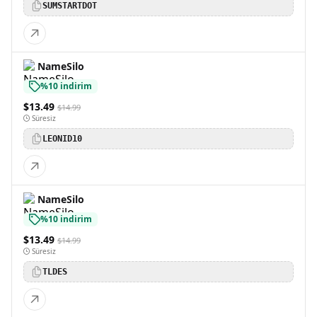
SUMSTARTDOT
NameSilo
%10 indirim
$13.49
$14.99
Süresiz
LEONID10
NameSilo
%10 indirim
$13.49
$14.99
Süresiz
TLDES