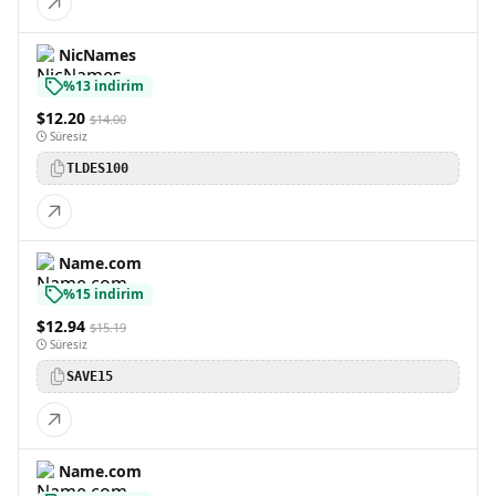
NicNames
%13 indirim
$12.20
$14.00
Süresiz
TLDES100
Name.com
%15 indirim
$12.94
$15.19
Süresiz
SAVE15
Name.com