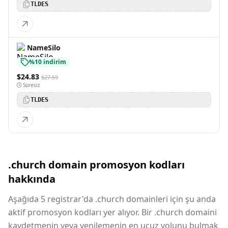
TLDES
NameSilo
%10 indirim
$24.83
$27.59
Süresiz
TLDES
.church domain promosyon kodları
hakkında
Aşağıda 5 registrar'da .church domainleri için şu anda
aktif promosyon kodları yer alıyor. Bir .church domaini
kaydetmenin veya yenilemenin en ucuz yolunu bulmak