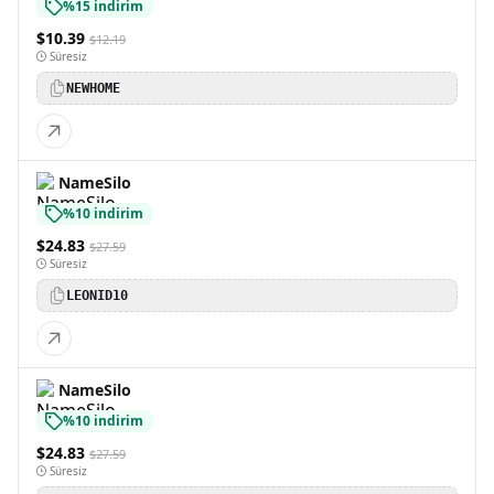
%15 indirim
$10.39
$12.19
Süresiz
NEWHOME
NameSilo
%10 indirim
$24.83
$27.59
Süresiz
LEONID10
NameSilo
%10 indirim
$24.83
$27.59
Süresiz