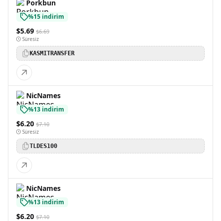
Porkbun
%15 indirim
$5.69
$6.69
Süresiz
KASMITRANSFER
NicNames
%13 indirim
$6.20
$7.10
Süresiz
TLDES100
NicNames
%13 indirim
$6.20
$7.10