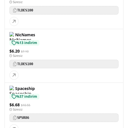
Süresiz
TLDES100
NicNames
%13 indirim
$6.20
$7.10
Süresiz
TLDES100
Spaceship
%37 indirim
$6.68
$10.55
Süresiz
SPSR86