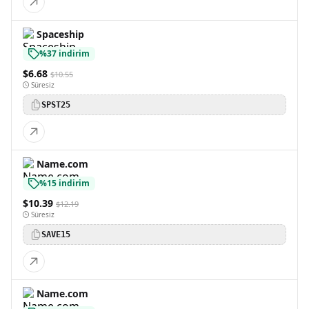
Spaceship
%37 indirim
$6.68
$10.55
Süresiz
SPST25
Name.com
%15 indirim
$10.39
$12.19
Süresiz
SAVE15
Name.com