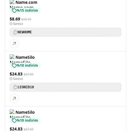
Name.com
%15 indirim
$8.69
$10.19
Süresiz
NEWHOME
NameSilo
%10 indirim
$24.83
$27.59
Süresiz
LEONID10
NameSilo
%10 indirim
$24.83
$27.59