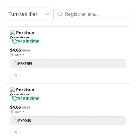
Tüm teklifler
Porkbun
%18 indirim
$4.66
$5.66
Süresiz
MRKEHEL
Porkbun
%18 indirim
$4.66
$5.66
Süresiz
EXODUS