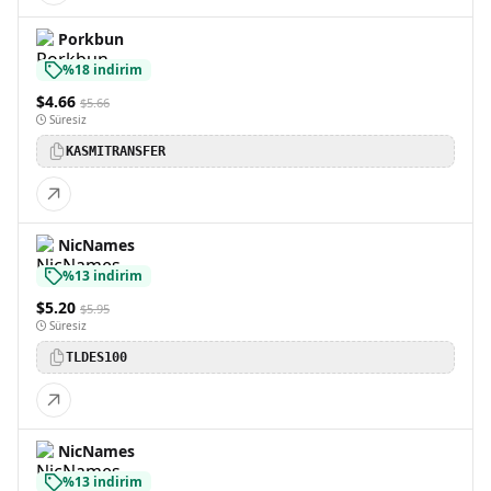
Porkbun
%18 indirim
$4.66
$5.66
Süresiz
KASMITRANSFER
NicNames
%13 indirim
$5.20
$5.95
Süresiz
TLDES100
NicNames
%13 indirim