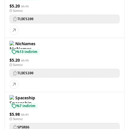
$5.20
$5.95
Süresiz
TLDES100
NicNames
%13 indirim
$5.20
$5.95
Süresiz
TLDES100
Spaceship
%7 indirim
$5.98
$6.41
Süresiz
SPSR86