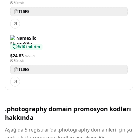
Süresiz
TLDES
NameSilo
%10 indirim
$24.83
$27.59
Süresiz
TLDES
.photography domain promosyon kodları
hakkında
Aşağıda 5 registrar'da .photography domainleri için şu
anda aktif promosyon kodları yer alıyor. Bir