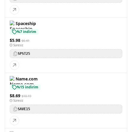
Spaceship
%7 indirim
$5.98
$6.41
Süresiz
SPST25
Name.com
%15 indirim
$8.69
$10.19
Süresiz
SAVE15