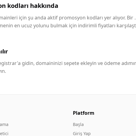
n kodları hakkında
ainleri için şu anda aktif promosyon kodları yer alıyor. Bir 
in en ucuz yolunu bulmak için indirimli fiyatları karşılaştı
lır
istrar'a gidin, domaininizi sepete ekleyin ve ödeme adımı
ın.
Platform
rama
Başla
tici
Giriş Yap