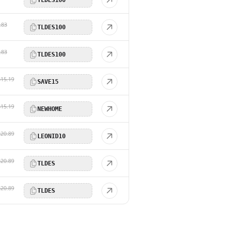
.83
TLDES100
.83
TLDES100
$15.19
SAVE15
$15.19
NEWHOME
$20.89
LEONID10
$20.89
TLDES
$20.89
TLDES