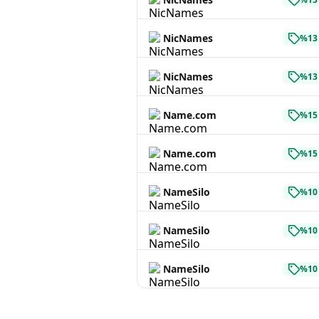
NicNames
%13 
NicNames
%13 
Name.com
%15 
Name.com
%15 
NameSilo
%10 
NameSilo
%10 
NameSilo
%10 