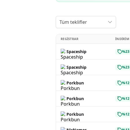
Tüm teklifler
REGISTRAR
İNDIRIM
Spaceship
%23 
Spaceship
%23 
Porkbun
%12 
Porkbun
%12 
Porkbun
%12 
NicNames
%13 