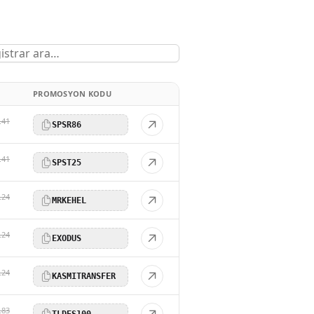
PROMOSYON KODU
.41
SPSR86
.41
SPST25
.24
MRKEHEL
.24
EXODUS
.24
KASMITRANSFER
.83
TLDES100