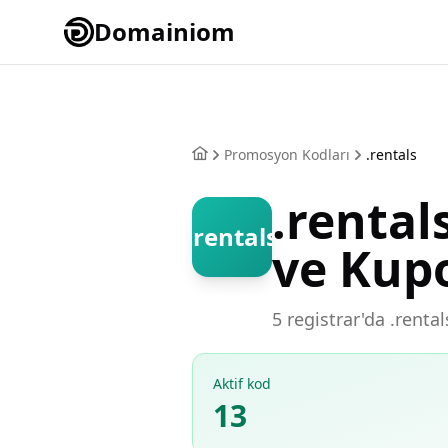
Domainiom
Promosyon Kodları
.rentals
.renta
.rentals
ve Kup
5 registrar'da .renta
Aktif kod
13