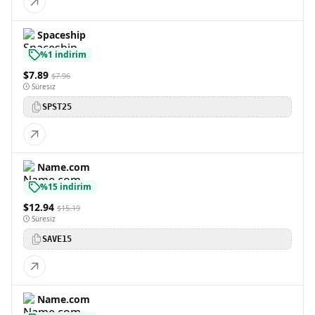
Spaceship
%1 indirim
$7.89
$7.96
Süresiz
SPST25
Name.com
%15 indirim
$12.94
$15.19
Süresiz
SAVE15
Name.com