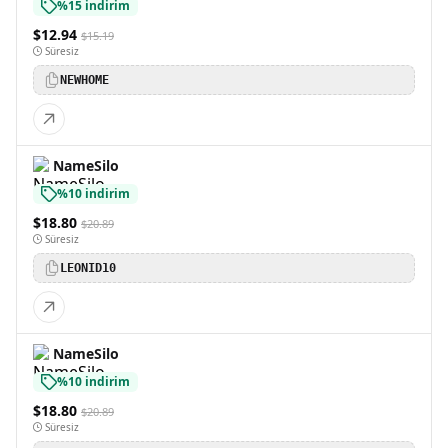
%15 indirim
$12.94
$15.19
Süresiz
NEWHOME
NameSilo
%10 indirim
$18.80
$20.89
Süresiz
LEONID10
NameSilo
%10 indirim
$18.80
$20.89
Süresiz