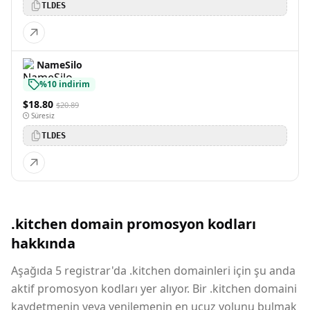
TLDES
NameSilo
%10 indirim
$18.80
$20.89
Süresiz
TLDES
.kitchen domain promosyon kodları
hakkında
Aşağıda 5 registrar'da .kitchen domainleri için şu anda
aktif promosyon kodları yer alıyor. Bir .kitchen domaini
kaydetmenin veya yenilemenin en ucuz yolunu bulmak