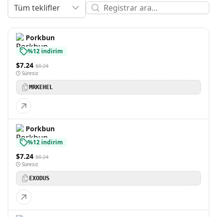
Tüm teklifler
Porkbun
%12 indirim
$7.24
$8.24
Süresiz
MRKEHEL
Porkbun
%12 indirim
$7.24
$8.24
Süresiz
EXODUS