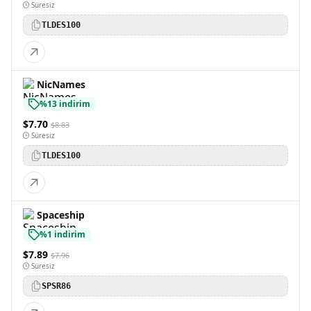
Süresiz
TLDES100
NicNames
%13 indirim
$7.70
$8.83
Süresiz
TLDES100
Spaceship
%1 indirim
$7.89
$7.96
Süresiz
SPSR86