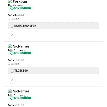
Porkbun
%12 indirim
$7.24
$8.24
Süresiz
KASMITRANSFER
NicNames
%13 indirim
$7.70
$8.83
Süresiz
TLDES100
NicNames
%13 indirim
$7.70
$8.83