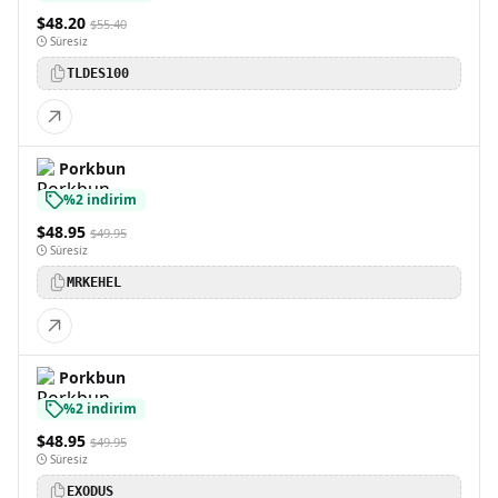
$48.20
$55.40
Süresiz
TLDES100
Porkbun
%2 indirim
$48.95
$49.95
Süresiz
MRKEHEL
Porkbun
%2 indirim
$48.95
$49.95
Süresiz
EXODUS