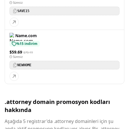
Süresiz
SAVE15
Name.com
%15 indirim
$59.69
$70.19
Süresiz
NEWHOME
.attorney domain promosyon kodları
hakkında
Aşağıda 5 registrar'da .attorney domainleri için şu
anda aktif promosyon kodları yer alıyor. Bir .attorney