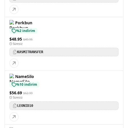
Porkbun
%2 indirim
$48.95
$49.95
Süresiz
KASMITRANSFER
NameSilo
%10 indirim
$56.69
$62.99
Süresiz
LEONID10