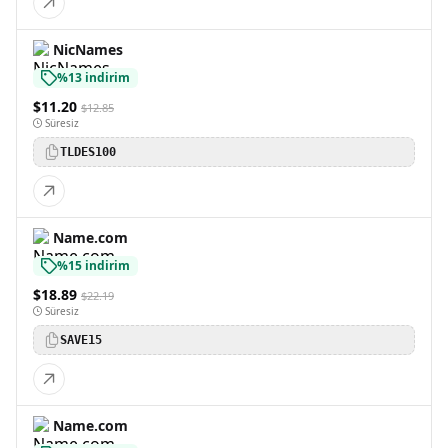
NicNames
%13 indirim
$11.20
$12.85
Süresiz
TLDES100
Name.com
%15 indirim
$18.89
$22.19
Süresiz
SAVE15
Name.com