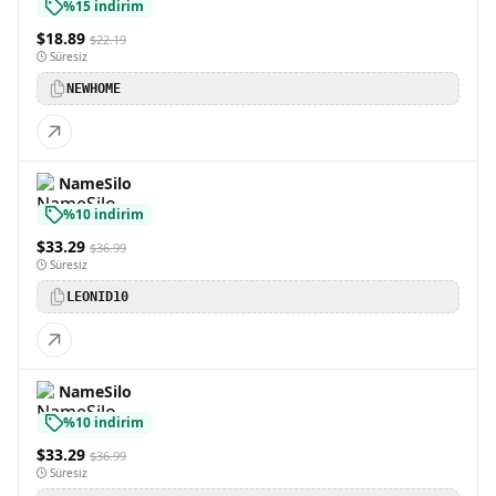
%15 indirim
$18.89
$22.19
Süresiz
NEWHOME
NameSilo
%10 indirim
$33.29
$36.99
Süresiz
LEONID10
NameSilo
%10 indirim
$33.29
$36.99
Süresiz