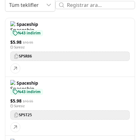
Tüm teklifler
Spaceship
%43 indirim
$5.98
$10.55
Süresiz
SPSR86
Spaceship
%43 indirim
$5.98
$10.55
Süresiz
SPST25