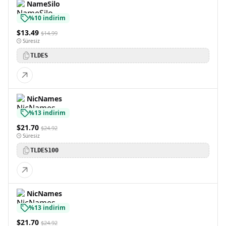
NameSilo
%10 indirim
$13.49
$14.99
Süresiz
TLDES
NicNames
%13 indirim
$21.70
$24.92
Süresiz
TLDES100
NicNames
%13 indirim
$21.70
$24.92