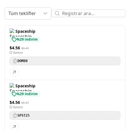
Tüm teklifler
Spaceship
%29 indirim
$4.56
$6.41
Süresiz
DOM80
Spaceship
%29 indirim
$4.56
$6.41
Süresiz
SPST25