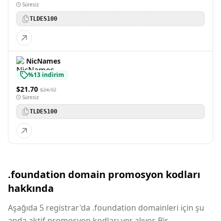
Süresiz
TLDES100
NicNames
%13 indirim
$21.70
$24.92
Süresiz
TLDES100
.foundation domain promosyon kodları
hakkında
Aşağıda 5 registrar'da .foundation domainleri için şu
anda aktif promosyon kodları yer alıyor. Bir