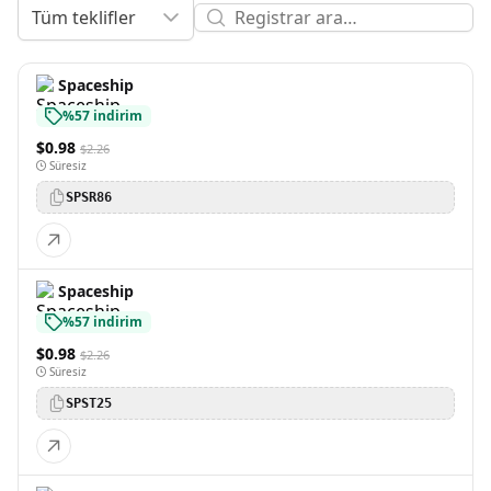
Tüm teklifler
Spaceship
%57 indirim
$0.98
$2.26
Süresiz
SPSR86
Spaceship
%57 indirim
$0.98
$2.26
Süresiz
SPST25