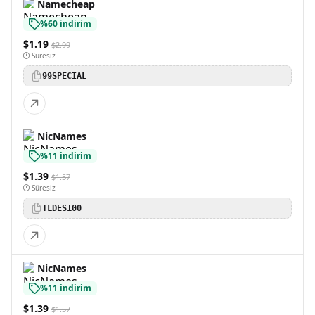
Namecheap
%60 indirim
$1.19
$2.99
Süresiz
99SPECIAL
NicNames
%11 indirim
$1.39
$1.57
Süresiz
TLDES100
NicNames
%11 indirim
$1.39
$1.57