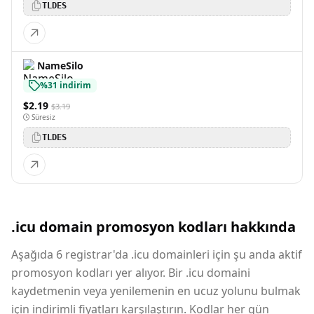
TLDES
NameSilo
%31 indirim
$2.19
$3.19
Süresiz
TLDES
.icu domain promosyon kodları hakkında
Aşağıda 6 registrar'da .icu domainleri için şu anda aktif
promosyon kodları yer alıyor. Bir .icu domaini
kaydetmenin veya yenilemenin en ucuz yolunu bulmak
için indirimli fiyatları karşılaştırın. Kodlar her gün