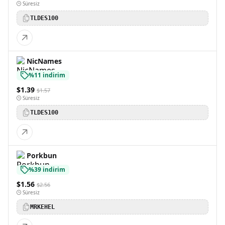
Süresiz
TLDES100
NicNames
%11 indirim
$1.39
$1.57
Süresiz
TLDES100
Porkbun
%39 indirim
$1.56
$2.56
Süresiz
MRKEHEL