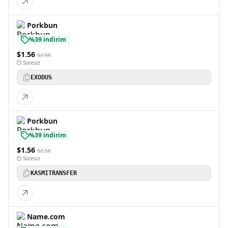
Porkbun
%39 indirim
$1.56
$2.56
Süresiz
EXODUS
Porkbun
%39 indirim
$1.56
$2.56
Süresiz
KASMITRANSFER
Name.com