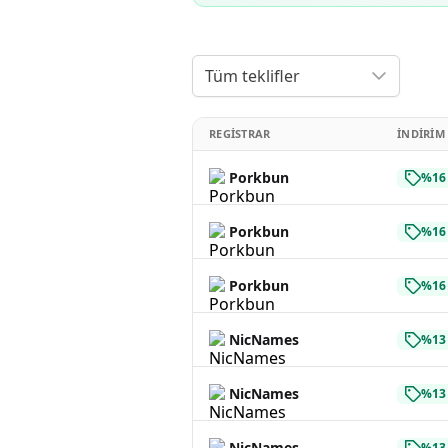
Tüm teklifler
REGISTRAR
İNDIRIM
Porkbun
%16 
Porkbun
%16 
Porkbun
%16 
NicNames
%13 
NicNames
%13 
NicNames
%13 