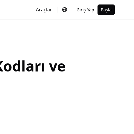
Araçlar
Giriş Yap
Başla
odları ve