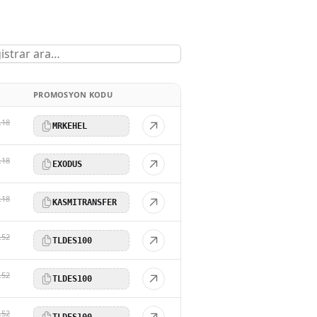
PROMOSYON KODU
.18
MRKEHEL
.18
EXODUS
.18
KASMITRANSFER
.52
TLDES100
.52
TLDES100
.52
TLDES100