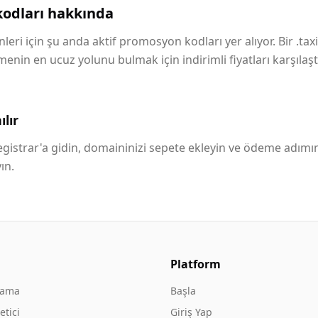
odları hakkında
leri için şu anda aktif promosyon kodları yer alıyor. Bir .taxi
in en ucuz yolunu bulmak için indirimli fiyatları karşılaştı
lır
istrar'a gidin, domaininizi sepete ekleyin ve ödeme adımı
ın.
Platform
rama
Başla
tici
Giriş Yap