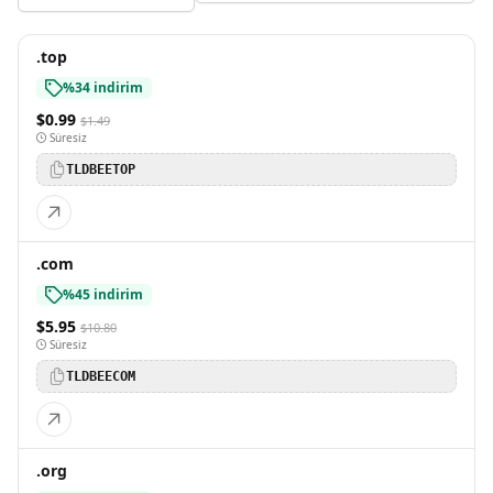
.top
%34 indirim
$0.99
$1.49
Süresiz
TLDBEETOP
.com
%45 indirim
$5.95
$10.80
Süresiz
TLDBEECOM
.org