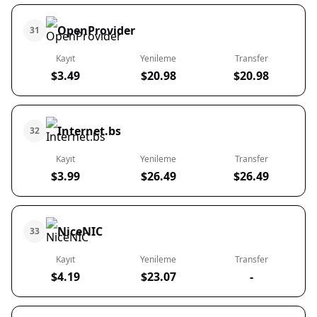
OpenProvider
31
Kayıt
Yenileme
Transfer
$3.49
$20.98
$20.98
Internet.bs
32
Kayıt
Yenileme
Transfer
$3.99
$26.49
$26.49
NiceNIC
33
Kayıt
Yenileme
Transfer
$4.19
$23.07
-