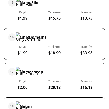
NameSilo
15
Kayıt
Yenileme
Transfer
$1.99
$15.75
$13.75
OnlyDomains
16
Kayıt
Yenileme
Transfer
$1.99
$18.99
$33.98
Namecheap
17
Kayıt
Yenileme
Transfer
$2.00
$20.18
$16.18
Netim
18