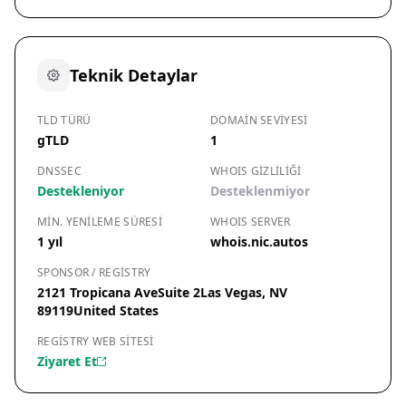
Teknik Detaylar
TLD TÜRÜ
DOMAIN SEVIYESI
gTLD
1
DNSSEC
WHOIS GIZLILIĞI
Destekleniyor
Desteklenmiyor
MIN. YENILEME SÜRESI
WHOIS SERVER
1 yıl
whois.nic.autos
SPONSOR / REGISTRY
2121 Tropicana AveSuite 2Las Vegas, NV
89119United States
REGISTRY WEB SITESI
Ziyaret Et