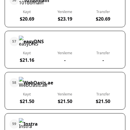
101domain
56
Kayıt
Yenileme
Transfer
$20.69
$23.19
$20.69
easyDNS
57
Kayıt
Yenileme
Transfer
$21.16
-
-
WebOasis.ae
58
Kayıt
Yenileme
Transfer
$21.50
$21.50
$21.50
Instra
59