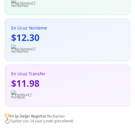
NicNames
En Ucuz Yenileme
$12.30
NicNames
En Ucuz Transfer
$11.98
Porkbun
En İyi Değer Registrar:
NicNames
Fiyatlar son 24 saat içinde güncellendi