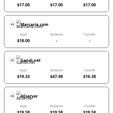
$17.00
$17.00
$17.00
Marcaria.com
44
Kayıt
Yenileme
Transfer
$18.00
-
-
Gandi.net
45
Kayıt
Yenileme
Transfer
$19.33
$47.98
$16.38
AEserver
46
Kayıt
Yenileme
Transfer
$19.58
$19.58
$19.58