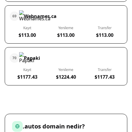
Webnames.ca
69
Kayıt
Yenileme
Transfer
$113.00
$113.00
$113.00
Papaki
70
Kayıt
Yenileme
Transfer
$1177.43
$1224.40
$1177.43
.autos domain nedir?