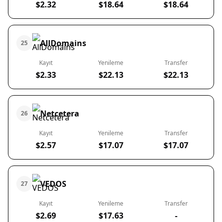
$2.32
$18.64
$18.64
AllDomains
25
Kayıt
Yenileme
Transfer
$2.33
$22.13
$22.13
Netcetera
26
Kayıt
Yenileme
Transfer
$2.57
$17.07
$17.07
VEDOS
27
Kayıt
Yenileme
Transfer
$2.69
$17.63
-