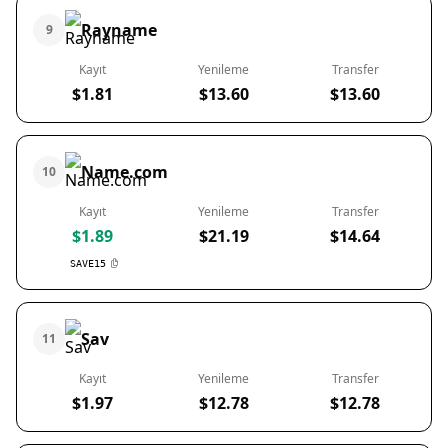
Rayname
9
Kayıt
Yenileme
Transfer
$1.81
$13.60
$13.60
Name.com
10
Kayıt
Yenileme
Transfer
$1.89
$21.19
$14.64
SAVE15
Sav
11
Kayıt
Yenileme
Transfer
$1.97
$12.78
$12.78