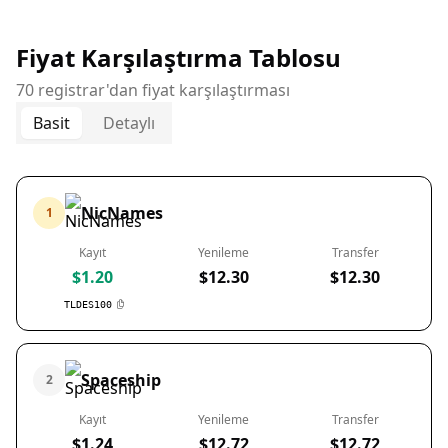
Fiyat Karşılaştırma Tablosu
70 registrar'dan fiyat karşılaştırması
Basit
Detaylı
NicNames
1
Kayıt
Yenileme
Transfer
$1.20
$12.30
$12.30
TLDES100
Spaceship
2
Kayıt
Yenileme
Transfer
$1.24
$12.72
$12.72