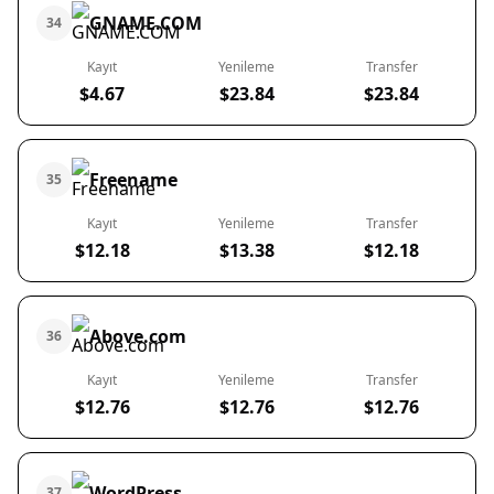
GNAME.COM
34
Kayıt
Yenileme
Transfer
$4.67
$23.84
$23.84
Freename
35
Kayıt
Yenileme
Transfer
$12.18
$13.38
$12.18
Above.com
36
Kayıt
Yenileme
Transfer
$12.76
$12.76
$12.76
WordPress
37