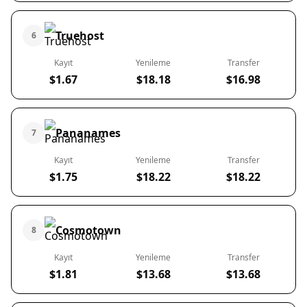
Truehost
6
Kayıt
Yenileme
Transfer
$1.67
$18.18
$16.98
Pananames
7
Kayıt
Yenileme
Transfer
$1.75
$18.22
$18.22
Cosmotown
8
Kayıt
Yenileme
Transfer
$1.81
$13.68
$13.68