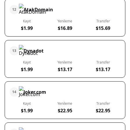
AtakDomain
12
Kayıt
Yenileme
Transfer
$1.99
$16.89
$15.69
Dynadot
13
Kayıt
Yenileme
Transfer
$1.99
$13.17
$13.17
Joker.com
14
Kayıt
Yenileme
Transfer
$1.99
$22.95
$22.95