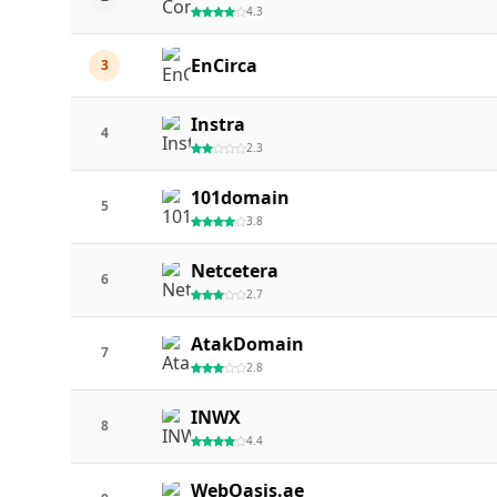
4.3
EnCirca
3
Instra
4
2.3
101domain
5
3.8
Netcetera
6
2.7
AtakDomain
7
2.8
INWX
8
4.4
WebOasis.ae