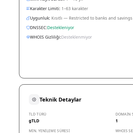
Karakter Limiti:
1–63 karakter
Uygunluk:
Kısıtlı — Restricted to banks and savings
DNSSEC:
Destekleniyor
WHOIS Gizliliği:
Desteklenmiyor
Teknik Detaylar
TLD TÜRÜ
DOMAIN S
gTLD
1
MIN. YENILEME SÜRESI
WHOIS SE