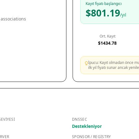
Kayıt fiyatı başlangıcı
$801.19
/yıl
 associations
Ort. Kayıt
$1434.78
İpucu: Kayıt olmadan önce mutl
ilk yıl fiyatı sunar ancak yeni
EVIYESI
DNSSEC
Destekleniyor
RVER
SPONSOR / REGISTRY