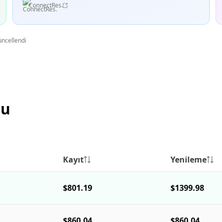
ConnectRes.
üncellendi
su
Kayıt
Yenileme
$801.19
$1399.98
$860.04
$860.04