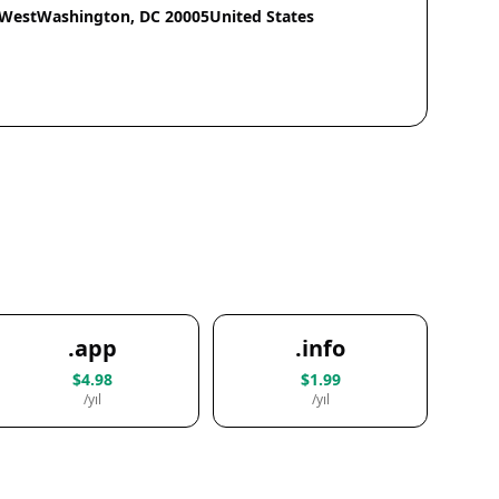
 WestWashington, DC 20005United States
.app
.info
$4.98
$1.99
/yıl
/yıl