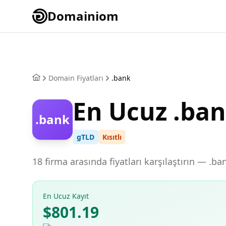
Domainiom
Domain Fiyatları
.bank
En Ucuz .ba
.bank
gTLD
Kısıtlı
18 firma arasında fiyatları karşılaştırın — .b
En Ucuz Kayıt
$801.19