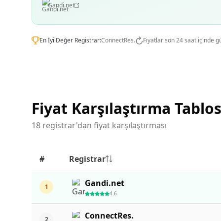
Gandi.net
En İyi Değer Registrar:
ConnectRes.
Fiyatlar son 24 saat içinde g
Fiyat Karşılaştırma Tablo
18 registrar'dan fiyat karşılaştırması
#
Registrar
Gandi.net
1
4.6
ConnectRes.
2