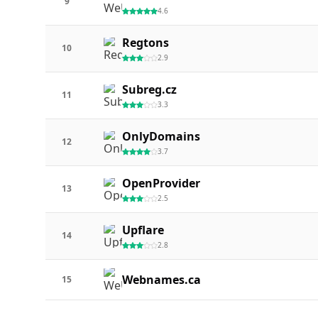
9
4.6
Regtons
10
2.9
Subreg.cz
11
3.3
OnlyDomains
12
3.7
OpenProvider
13
2.5
Upflare
14
2.8
Webnames.ca
15