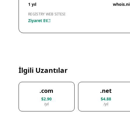
1 yıl
whois.ni
REGISTRY WEB SITESI
Ziyaret Et
İlgili Uzantılar
.com
.net
$2.90
$4.88
/yıl
/yıl