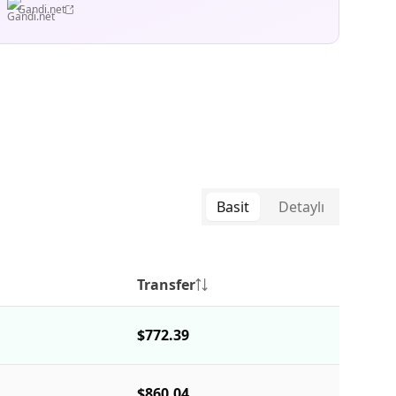
Gandi.net
Basit
Detaylı
Transfer
$772.39
$860.04