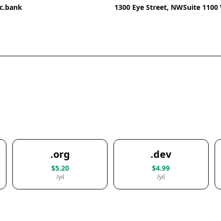
c.bank
1300 Eye Street, NWSuite 1100
.org
.dev
$5.20
$4.99
/yıl
/yıl