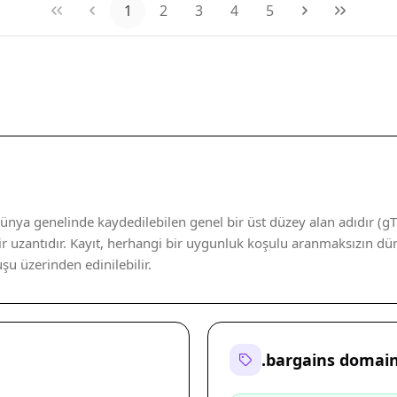
1
2
3
4
5
nya genelinde kaydedilebilen genel bir üst düzey alan adıdır (gT
r uzantıdır. Kayıt, herhangi bir uygunluk koşulu aranmaksızın dün
uşu üzerinden edinilebilir.
.bargains domai