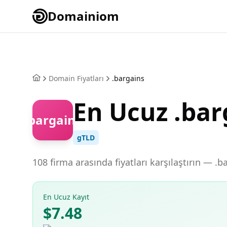
Domainiom
Domain Fiyatları
.bargains
En Ucuz .ba
.bargains
gTLD
108 firma arasında fiyatları karşılaştırın — .
En Ucuz Kayıt
$7.48