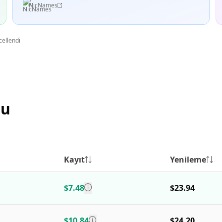
NicNames
cellendi
su
Kayıt
Yenileme
$7.48
$23.94
$10.84
$24.20