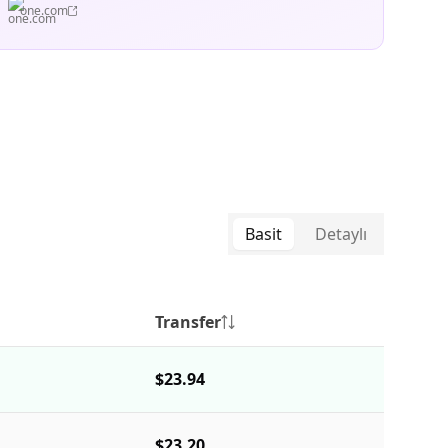
one.com
Basit
Detaylı
Transfer
$23.94
$23.20