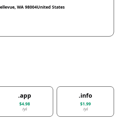
Bellevue, WA 98004United States
.app
.info
$4.98
$1.99
/yıl
/yıl